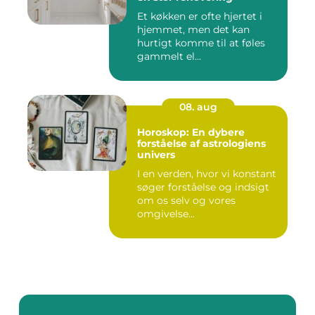
Et køkken er ofte hjertet i
hjemmet, men det kan
hurtigt komme til at føles
gammelt el...
08. aug
Horoskop: En dybere
forståelse af astrologiens
univers
I en verden, hvor vi konstant
søger forståelse og indsigt
om os selv og vores
omgivelse...