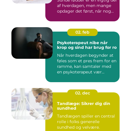
af hverdagen, men mange
opdager det først, når nog...
02. feb
Psykoterapeut nibe når
krop og sind har brug for ro
Når hverdagen begynder at
føles som et pres frem for en
ramme, kan samtaler med
en psykoterapeut vær...
02. dec
Tandlæge: Sikrer dig din
sundhed
Tandlægen spiller en central
rolle i folks generelle
sundhed og velvære.