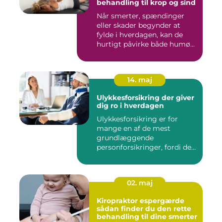
behandling til krop og sind
Når smerter, spændinger
eller skader begynder at
fylde i hverdagen, kan de
hurtigt påvirke både humø...
14. maj
Ulykkesforsikring der giver
dig ro i hverdagen
Ulykkesforsikring er for
mange en af de mest
grundlæggende
personforsikringer, fordi den
kan hjælpe ...
02. maj
Kiropraktor espergærde
sådan finder du den rette
behandling til dine smerter