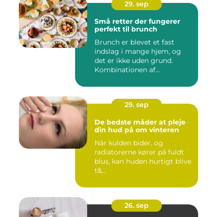
29. sep
Små retter der fungerer
perfekt til brunch
Brunch er blevet et fast
indslag i mange hjem, og
det er ikke uden grund.
Kombinationen af
morgenmad...
29. sep
De bedste måder at pleje
din hud på om vinteren
Når kulden bider, og
radiatorerne kører på fuldt
blus, kan huden hurtigt blive
t&...
26. sep