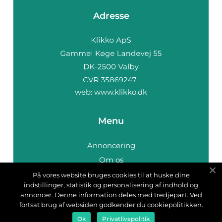
Adresse
web:
www.klikko.dk
Menu
Annoncering
Om os
Cookies
På vores website bruges cookies til at huske dine
indstillinger, statistik og personalisering af indhold og
Kontakt os
annoncer. Denne information deles med tredjepart. Ved
Sitemap
fortsat brug af websiden godkender du cookiepolitikken.
Ok
Privatlivspolitik