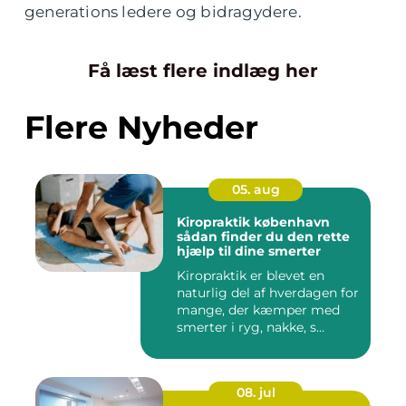
generations ledere og bidragydere.
Få læst flere indlæg her
Flere Nyheder
05. aug
Kiropraktik københavn
sådan finder du den rette
hjælp til dine smerter
Kiropraktik er blevet en
naturlig del af hverdagen for
mange, der kæmper med
smerter i ryg, nakke, s...
08. jul