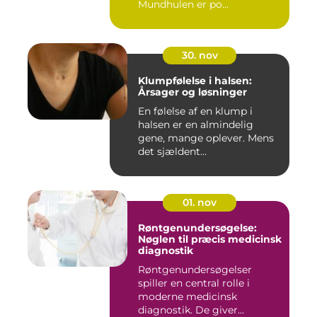
Mundhulen er po...
30. nov
Klumpfølelse i halsen:
Årsager og løsninger
En følelse af en klump i
halsen er en almindelig
gene, mange oplever. Mens
det sjældent...
01. nov
Røntgenundersøgelse:
Nøglen til præcis medicinsk
diagnostik
Røntgenundersøgelser
spiller en central rolle i
moderne medicinsk
diagnostik. De giver...