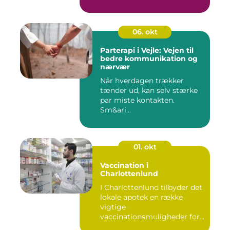
06. okt
Parterapi i Vejle: Vejen til
bedre kommunikation og
nærvær
Når hverdagen trækker
tænder ud, kan selv stærke
par miste kontakten.
Sm&ari...
01. okt
Vaccination i
Charlottenlund
I Charlottenlund tilbyder det
lokale apotek en række
vigtige
vaccinationsmuligheder for
b&arin...