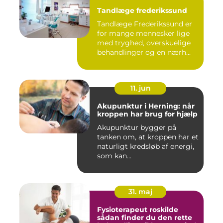
Tandlæge frederikssund
Tandlæge Frederikssund er
for mange mennesker lige
med tryghed, overskuelige
behandlinger og en nærh...
11. jun
Akupunktur i Herning: når
kroppen har brug for hjælp
Akupunktur bygger på
tanken om, at kroppen har et
naturligt kredsløb af energi,
som kan...
31. maj
Fysioterapeut roskilde
sådan finder du den rette