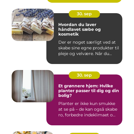
30. sep
Hvordan du laver
håndlavet sæbe og
kosmetik
Der er noget særligt ved at
skabe sine egne produkter til
pleje og velvære. Når du...
30. sep
Et grønnere hjem: Hvilke
planter passer til dig og din
bolig?
Planter er ikke kun smukke
at se på – de kan også skabe
ro, forbedre indeklimaet o...