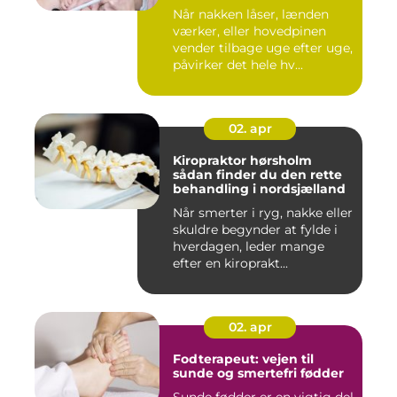
Når nakken låser, lænden
værker, eller hovedpinen
vender tilbage uge efter uge,
påvirker det hele hv...
02. apr
Kiropraktor hørsholm
sådan finder du den rette
behandling i nordsjælland
Når smerter i ryg, nakke eller
skuldre begynder at fylde i
hverdagen, leder mange
efter en kiroprakt...
02. apr
Fodterapeut: vejen til
sunde og smertefri fødder
Sunde fødder er en vigtig del