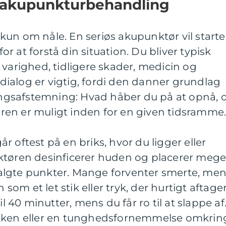
 akupunkturbehandling
un om nåle. En seriøs akupunktør vil starte
 at forstå din situation. Du bliver typisk
 varighed, tidligere skader, medicin og
ialog er vigtig, fordi den danner grundlag
ningsafstemning: Hvad håber du på at opnå, 
en er muligt inden for en given tidsramme
 oftest på en briks, hvor du ligger eller
ktøren desinficerer huden og placerer mege
algte punkter. Mange forventer smerte, me
 som et let stik eller tryk, der hurtigt aftager
il 40 minutter, mens du får ro til at slappe af
ikken eller en tunghedsfornemmelse omkrin