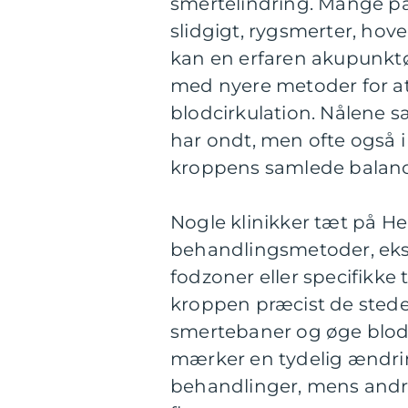
smertelindring. Mange 
slidgigt, rygsmerter, hov
kan en erfaren akupunktø
med nyere metoder for at
blodcirkulation. Nålene s
har ondt, men ofte også i
kroppens samlede balanc
Nogle klinikker tæt på H
behandlingsmetoder, ekse
fodzoner eller specifikke 
kroppen præcist de steder
smertebaner og øge blo
mærker en tydelig ændring
behandlinger, mens andre