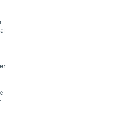
n
al
r
er
le
r