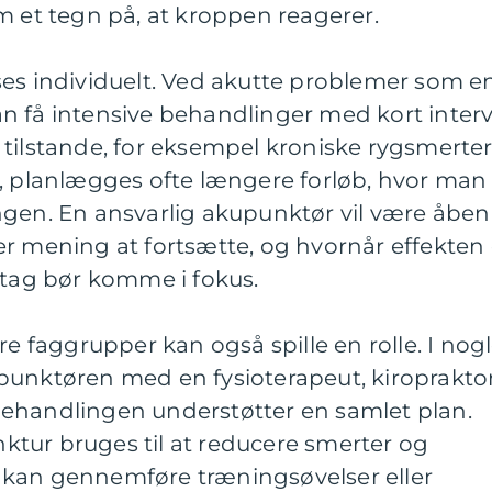
m et tegn på, at kroppen reagerer.
ses individuelt. Ved akutte problemer som e
n få intensive behandlinger med kort interv
tilstande, for eksempel kroniske rygsmerte
r, planlægges ofte længere forløb, hvor man
ngen. En ansvarlig akupunktør vil være åben
r mening at fortsætte, og hvornår effekten 
ltag bør komme i fokus.
faggrupper kan også spille en rolle. I nog
punktøren med en fysioterapeut, kiroprakto
t behandlingen understøtter en samlet plan.
tur bruges til at reducere smerter og
 kan gennemføre træningsøvelser eller