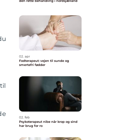
den rette behandling i nordsjælland
du
02. apr
Fodterapeut: vejen til sunde og
smertefri fødder
il
de
02. feb
Psykoterapeut nibe når krop og sind
har brug for ro