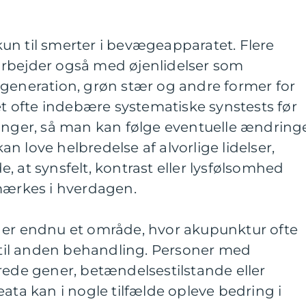
un til smerter i bevægeapparatet. Flere
rbejder også med øjenlidelser som
egeneration, grøn stær og andre former for
bet ofte indebære systematiske synstests før
inger, så man kan følge eventuelle ændringe
n love helbredelse af alvorlige lidelser,
, at synsfelt, kontrast eller lysfølsomhed
 mærkes i hverdagen.
 endnu et område, hvor akupunktur ofte
il anden behandling. Personer med
rede gener, betændelsestilstande eller
eata kan i nogle tilfælde opleve bedring i