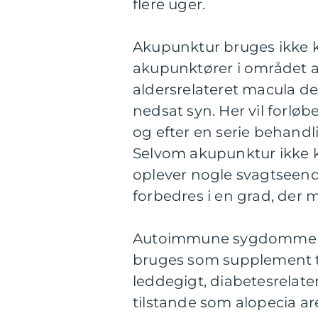
flere uger.
Akupunktur bruges ikke k
akupunktører i området a
aldersrelateret macula d
nedsat syn. Her vil forlø
og efter en serie behandl
Selvom akupunktur ikke ka
oplever nogle svagtseende
forbedres i en grad, der
Autoimmune sygdomme er
bruges som supplement t
leddegigt, diabetesrelate
tilstande som alopecia ar