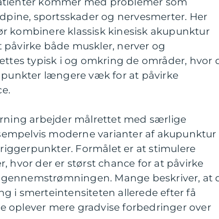
patienter kommer med problemer som
edpine, sportsskader og nervesmerter. Her
r kombinere klassisk kinesisk akupunktur
 påvirke både muskler, nerver og
ættes typisk i og omkring de områder, hvor 
 punkter længere væk for at påvirke
e.
erning arbejder målrettet med særlige
mpelvis moderne varianter af akupunktur t
triggerpunkter. Formålet er at stimulere
, hvor der er størst chance for at påvirke
dgennemstrømningen. Mange beskriver, at 
 i smerteintensiteten allerede efter få
 oplever mere gradvise forbedringer over