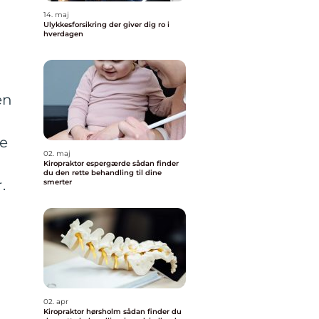
14. maj
Ulykkesforsikring der giver dig ro i
hverdagen
en
ke
02. maj
Kiropraktor espergærde sådan finder
du den rette behandling til dine
.
smerter
02. apr
Kiropraktor hørsholm sådan finder du