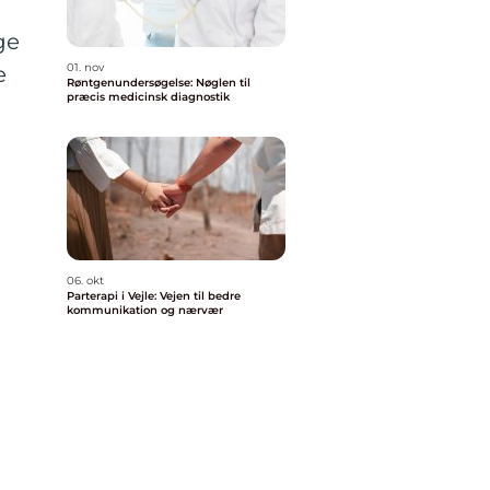
ge
01. nov
e
Røntgenundersøgelse: Nøglen til
præcis medicinsk diagnostik
06. okt
Parterapi i Vejle: Vejen til bedre
kommunikation og nærvær