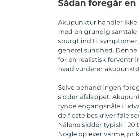
Sådan foregår en
Akupunktur handler ikke k
med en grundig samtale for
spurgt ind til symptomer,
generel sundhed. Denne d
for en realistisk forvent
hvad vurderer akupunktør
Selve behandlingen foregår
sidder afslappet. Akupun
tynde engangsnåle i udv
de fleste beskriver følelsen
Nålene sidder typisk i 20 t
Nogle oplever varme, pr