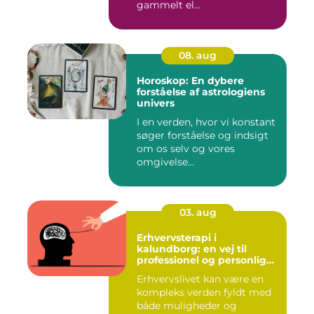
gammelt el...
08. aug
Horoskop: En dybere
forståelse af astrologiens
univers
I en verden, hvor vi konstant
søger forståelse og indsigt
om os selv og vores
omgivelse...
03. aug
Erhvervsterapi i
kalundborg: en vej til
professionel og personlig
trivsel
Erhvervslivet kan være en
kompleks verden fyldt med
både muligheder og