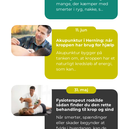
mange, der kæmper med
smerter i ryg, nakke, s...
11. jun
Akupunktur i Herning: når
kroppen har brug for hjælp
Akupunktur bygger på
tanken om, at kroppen har et
naturligt kredsløb af energi,
som kan...
31. maj
Fysioterapeut roskilde
sådan finder du den rette
behandling til krop og sind
Når smerter, spændinger
eller skader begynder at
fylde i hverdagen, kan de