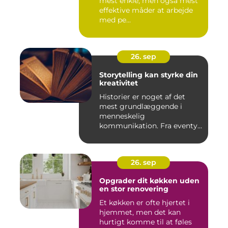
mest enkle, men også mest
effektive måder at arbejde
med pe...
26. sep
Storytelling kan styrke din
kreativitet
Historier er noget af det
mest grundlæggende i
menneskelig
kommunikation. Fra eventyr
ved lejr...
26. sep
Opgrader dit køkken uden
en stor renovering
Et køkken er ofte hjertet i
hjemmet, men det kan
hurtigt komme til at føles