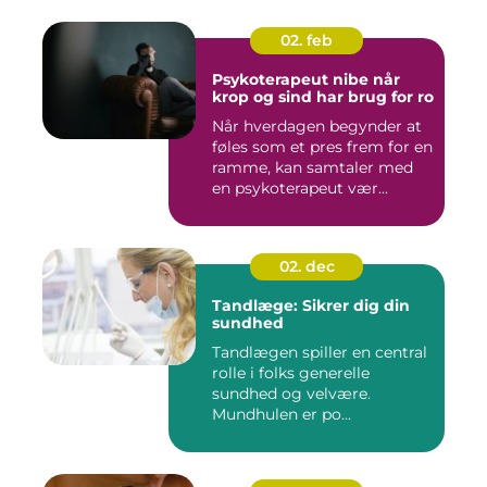
02. feb
Psykoterapeut nibe når
krop og sind har brug for ro
Når hverdagen begynder at
føles som et pres frem for en
ramme, kan samtaler med
en psykoterapeut vær...
02. dec
Tandlæge: Sikrer dig din
sundhed
Tandlægen spiller en central
rolle i folks generelle
sundhed og velvære.
Mundhulen er po...