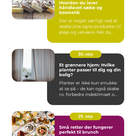
Hvordan du laver
håndlavet sæbe og
kosmetik
Der er noget særligt ved at
skabe sine egne produkter til
pleje og velvære. Når du...
30. sep
Et grønnere hjem: Hvilke
planter passer til dig og din
bolig?
Planter er ikke kun smukke
at se på – de kan også skabe
ro, forbedre indeklimaet o...
29. sep
Små retter der fungerer
perfekt til brunch