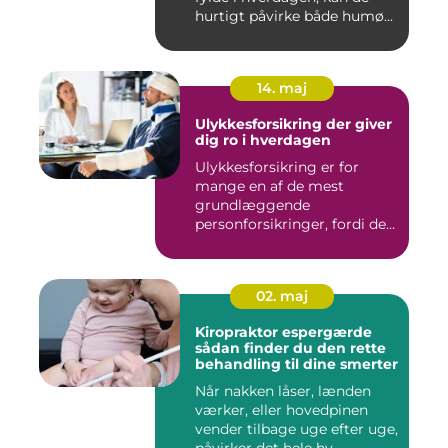
hurtigt påvirke både humø...
14. maj
Ulykkesforsikring der giver
dig ro i hverdagen
Ulykkesforsikring er for
mange en af de mest
grundlæggende
personforsikringer, fordi den
kan hjælpe ...
02. maj
Kiropraktor espergærde
sådan finder du den rette
behandling til dine smerter
Når nakken låser, lænden
værker, eller hovedpinen
vender tilbage uge efter uge,