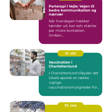
Parterapi i Vejle: Vejen til
bedre kommunikation og
nærvær
Når hverdagen trækker
tænder ud, kan selv stærke
par miste kontakten.
Sm&ari...
01. okt
Vaccination i
Charlottenlund
I Charlottenlund tilbyder det
lokale apotek en række
vigtige
vaccinationsmuligheder for
b&arin...
30. sep