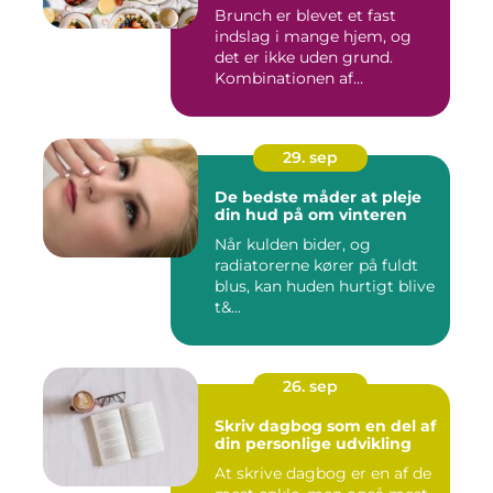
Brunch er blevet et fast
indslag i mange hjem, og
det er ikke uden grund.
Kombinationen af
morgenmad...
29. sep
De bedste måder at pleje
din hud på om vinteren
Når kulden bider, og
radiatorerne kører på fuldt
blus, kan huden hurtigt blive
t&...
26. sep
Skriv dagbog som en del af
din personlige udvikling
At skrive dagbog er en af de