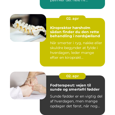
påvirker det hele hv...
02. apr
Kiropraktor hørsholm
sådan finder du den rette
behandling i nordsjælland
Når smerter i ryg, nakke eller
skuldre begynder at fylde i
hverdagen, leder mange
efter en kiroprakt...
02. apr
Fodterapeut: vejen til
sunde og smertefri fødder
Sunde fødder er en vigtig del
af hverdagen, men mange
opdager det først, når nog...