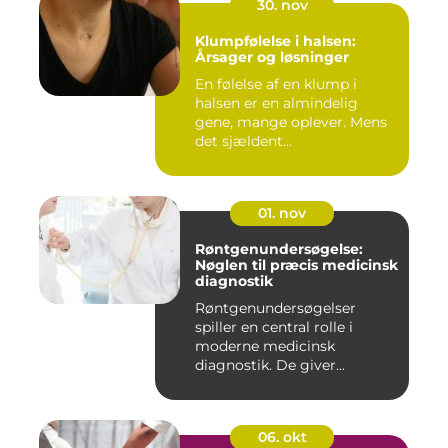
30. nov
Klumpfølelse i halsen:
Årsager og løsninger
En følelse af en klump i
halsen er en almindelig
gene, mange oplever. Mens
det sjældent...
01. nov
Røntgenundersøgelse:
Nøglen til præcis medicinsk
diagnostik
Røntgenundersøgelser
spiller en central rolle i
moderne medicinsk
diagnostik. De giver...
06. okt