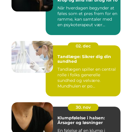
krop og sind har brug for ro
Når hverdagen begynder at
føles som et pres frem for en
ramme, kan samtaler med
en psykoterapeut vær...
02. dec
Tandlæge: Sikrer dig din
sundhed
Tandlægen spiller en central
rolle i folks generelle
sundhed og velvære.
Mundhulen er po...
30. nov
Klumpfølelse i halsen:
Årsager og løsninger
En følelse af en klump i