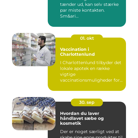
tænder ud, kan selv stærke
par miste kontakten.
Sm&ari...
01. okt
Vaccination i
Charlottenlund
I Charlottenlund tilbyder det
lokale apotek en række
vigtige
vaccinationsmuligheder for
b&arin...
30. sep
Hvordan du laver
håndlavet sæbe og
kosmetik
Der er noget særligt ved at
skabe sine egne produkter til