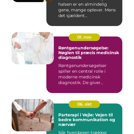
halsen er en almindelig
gene, mange oplever. Mens
det sjældent...
01. nov
Røntgenundersøgelse:
Nøglen til præcis medicinsk
diagnostik
Røntgenundersøgelser
spiller en central rolle i
moderne medicinsk
diagnostik. De giver...
06. okt
Parterapi i Vejle: Vejen til
bedre kommunikation og
nærvær
Når hverdagen trækker