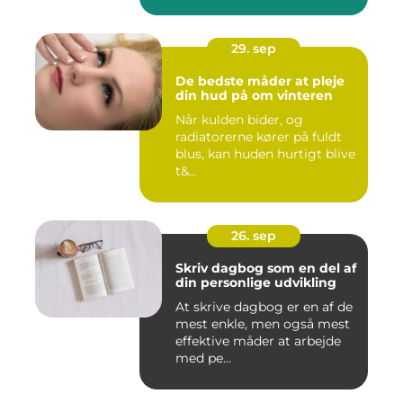
morgenmad...
29. sep
De bedste måder at pleje
din hud på om vinteren
Når kulden bider, og
radiatorerne kører på fuldt
blus, kan huden hurtigt blive
t&...
26. sep
Skriv dagbog som en del af
din personlige udvikling
At skrive dagbog er en af de
mest enkle, men også mest
effektive måder at arbejde
med pe...