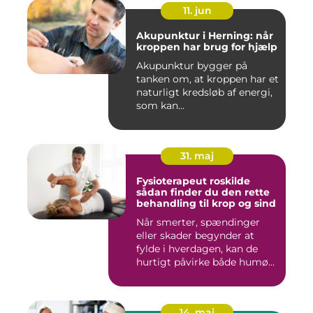
11. jun
Akupunktur i Herning: når
kroppen har brug for hjælp
Akupunktur bygger på
tanken om, at kroppen har et
naturligt kredsløb af energi,
som kan...
31. maj
Fysioterapeut roskilde
sådan finder du den rette
behandling til krop og sind
Når smerter, spændinger
eller skader begynder at
fylde i hverdagen, kan de
hurtigt påvirke både humø...
14. maj