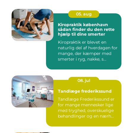
05. aug
Kiropraktik københavn
sådan finder du den rette
hjælp til dine smerter
Kiropraktik er blevet en
naturlig del af hverdagen for
mange, der kæmper med
smerter i ryg, nakke, s...
08. jul
Tandlæge frederikssund
Tandlæge Frederikssund er
for mange mennesker lige
med tryghed, overskuelige
behandlinger og en nærh...