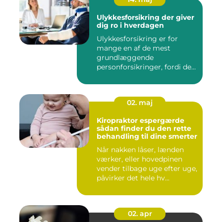
Ulykkesforsikring der giver
dig ro i hverdagen
Ulykkesforsikring er for
mange en af de mest
grundlæggende
personforsikringer, fordi den
kan hjælpe ...
02. maj
Kiropraktor espergærde
sådan finder du den rette
behandling til dine smerter
Når nakken låser, lænden
værker, eller hovedpinen
vender tilbage uge efter uge,
påvirker det hele hv...
02. apr