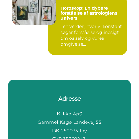
Horoskop: En dybere
forståelse af astrologiens
univers
I en verden, hvor vi konstant
søger forståelse og indsigt
om os selv og vores
omgivelse...
Adresse