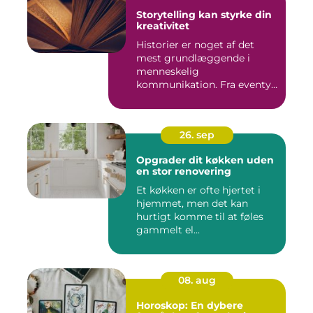
Storytelling kan styrke din
kreativitet
Historier er noget af det
mest grundlæggende i
menneskelig
kommunikation. Fra eventyr
ved lejr...
26. sep
Opgrader dit køkken uden
en stor renovering
Et køkken er ofte hjertet i
hjemmet, men det kan
hurtigt komme til at føles
gammelt el...
08. aug
Horoskop: En dybere