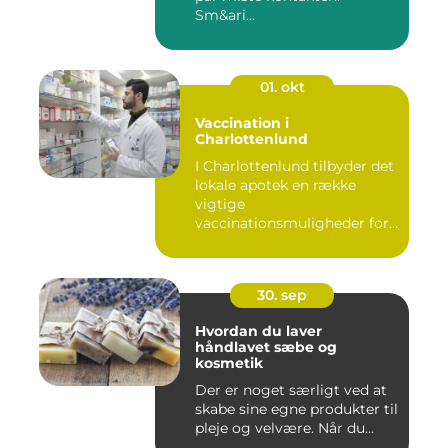
Sm&ari...
01. okt
Vaccination i
Charlottenlund
I Charlottenlund tilbyder det
lokale apotek en række
vigtige
vaccinationsmuligheder for
b&arin...
30. sep
Hvordan du laver
håndlavet sæbe og
kosmetik
Der er noget særligt ved at
skabe sine egne produkter til
pleje og velvære. Når du...