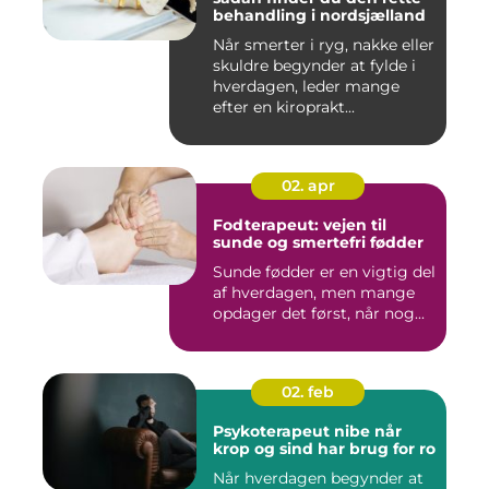
behandling i nordsjælland
Når smerter i ryg, nakke eller
skuldre begynder at fylde i
hverdagen, leder mange
efter en kiroprakt...
02. apr
Fodterapeut: vejen til
sunde og smertefri fødder
Sunde fødder er en vigtig del
af hverdagen, men mange
opdager det først, når nog...
02. feb
Psykoterapeut nibe når
krop og sind har brug for ro
Når hverdagen begynder at