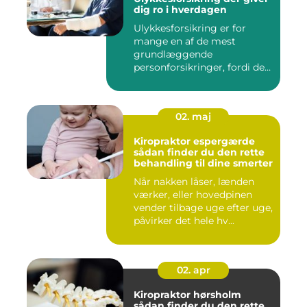
dig ro i hverdagen
Ulykkesforsikring er for
mange en af de mest
grundlæggende
personforsikringer, fordi den
kan hjælpe ...
02. maj
Kiropraktor espergærde
sådan finder du den rette
behandling til dine smerter
Når nakken låser, lænden
værker, eller hovedpinen
vender tilbage uge efter uge,
påvirker det hele hv...
02. apr
Kiropraktor hørsholm
sådan finder du den rette