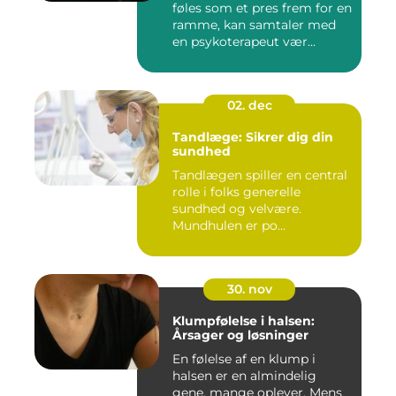
føles som et pres frem for en
ramme, kan samtaler med
en psykoterapeut vær...
02. dec
Tandlæge: Sikrer dig din
sundhed
Tandlægen spiller en central
rolle i folks generelle
sundhed og velvære.
Mundhulen er po...
30. nov
Klumpfølelse i halsen:
Årsager og løsninger
En følelse af en klump i
halsen er en almindelig
gene, mange oplever. Mens