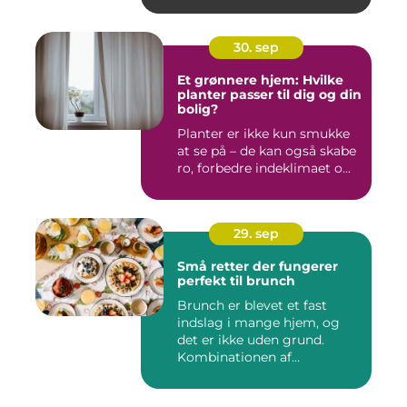
30. sep
Et grønnere hjem: Hvilke
planter passer til dig og din
bolig?
Planter er ikke kun smukke
at se på – de kan også skabe
ro, forbedre indeklimaet o...
29. sep
Små retter der fungerer
perfekt til brunch
Brunch er blevet et fast
indslag i mange hjem, og
det er ikke uden grund.
Kombinationen af
morgenmad...