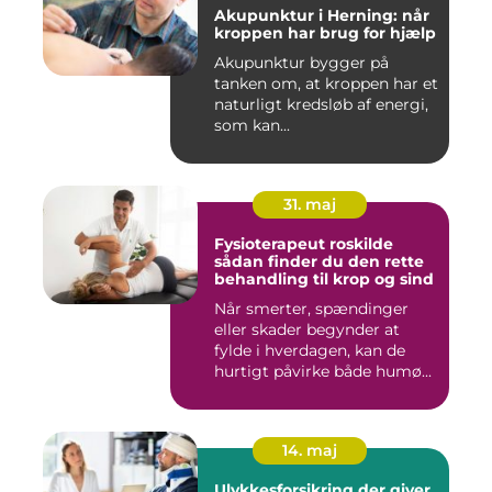
Akupunktur i Herning: når
kroppen har brug for hjælp
Akupunktur bygger på
tanken om, at kroppen har et
naturligt kredsløb af energi,
som kan...
31. maj
Fysioterapeut roskilde
sådan finder du den rette
behandling til krop og sind
Når smerter, spændinger
eller skader begynder at
fylde i hverdagen, kan de
hurtigt påvirke både humø...
14. maj
Ulykkesforsikring der giver