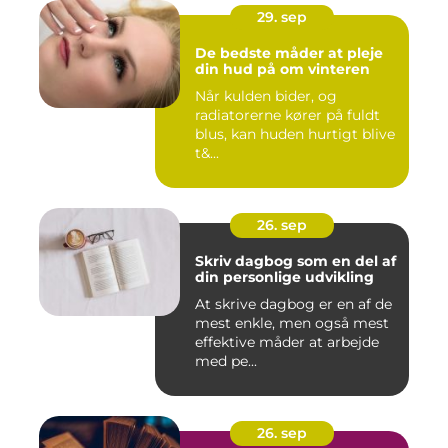
29. sep
De bedste måder at pleje
din hud på om vinteren
Når kulden bider, og
radiatorerne kører på fuldt
blus, kan huden hurtigt blive
t&...
26. sep
Skriv dagbog som en del af
din personlige udvikling
At skrive dagbog er en af de
mest enkle, men også mest
effektive måder at arbejde
med pe...
26. sep