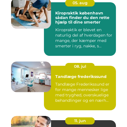
05. aug
Kiropraktik københavn
sådan finder du den rette
hjælp til dine smerter
Kiropraktik er blevet en
naturlig del af hverdagen for
mange, der kæmper med
smerter i ryg, nakke, s...
08. jul
Tandlæge frederikssund
Tandlæge Frederikssund er
for mange mennesker lige
med tryghed, overskuelige
behandlinger og en nærh...
11. jun