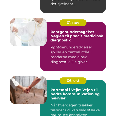
det sjældent...
01. nov
Røntgenundersøgelse:
Nøglen til præcis medicinsk
diagnostik
Røntgenundersøgelser
spiller en central rolle i
moderne medicinsk
diagnostik. De giver...
06. okt
Parterapi i Vejle: Vejen til
bedre kommunikation og
nærvær
Når hverdagen trækker
tænder ud, kan selv stærke
par miste kontakten.