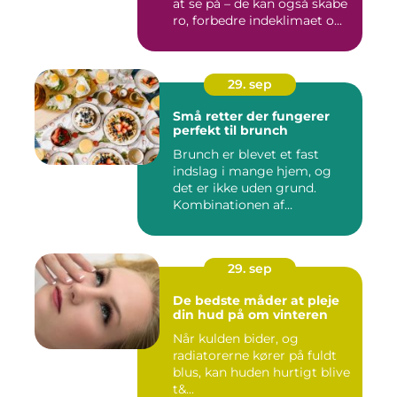
at se på – de kan også skabe
ro, forbedre indeklimaet o...
29. sep
Små retter der fungerer
perfekt til brunch
Brunch er blevet et fast
indslag i mange hjem, og
det er ikke uden grund.
Kombinationen af
morgenmad...
29. sep
De bedste måder at pleje
din hud på om vinteren
Når kulden bider, og
radiatorerne kører på fuldt
blus, kan huden hurtigt blive
t&...