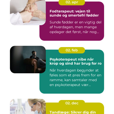
02. apr
Fodterapeut: vejen til
sunde og smertefri fødder
Sunde fødder er en vigtig del
af hverdagen, men mange
opdager det først, når nog...
02. feb
Psykoterapeut nibe når
krop og sind har brug for ro
Når hverdagen begynder at
føles som et pres frem for en
ramme, kan samtaler med
en psykoterapeut vær...
02. dec
Tandlæge: Sikrer dig din