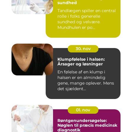
sundhed
Tandlægen spiller en central
rolle i folks generelle
sundhed og velvære.
Mundhulen er po...
30. nov
Klumpfølelse i halsen:
Årsager og løsninger
En følelse af en klump i
halsen er en almindelig
gene, mange oplever. Mens
det sjældent...
01. nov
Røntgenundersøgelse:
Nøglen til præcis medicinsk
diagnostik