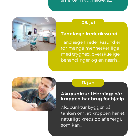
smerter i ryg, nakke, s...
08. jul
Tandlæge frederikssund
Tandlæge Frederikssund er
for mange mennesker lige
med tryghed, overskuelige
behandlinger og en nærh...
11. jun
Akupunktur i Herning: når
kroppen har brug for hjælp
Akupunktur bygger på
tanken om, at kroppen har et
naturligt kredsløb af energi,
som kan...