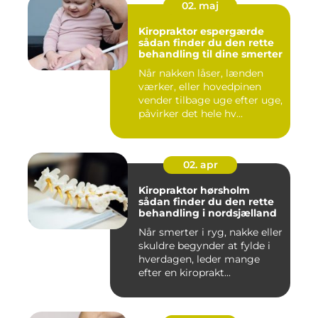
02. maj
Kiropraktor espergærde
sådan finder du den rette
behandling til dine smerter
Når nakken låser, lænden
værker, eller hovedpinen
vender tilbage uge efter uge,
påvirker det hele hv...
02. apr
Kiropraktor hørsholm
sådan finder du den rette
behandling i nordsjælland
Når smerter i ryg, nakke eller
skuldre begynder at fylde i
hverdagen, leder mange
efter en kiroprakt...