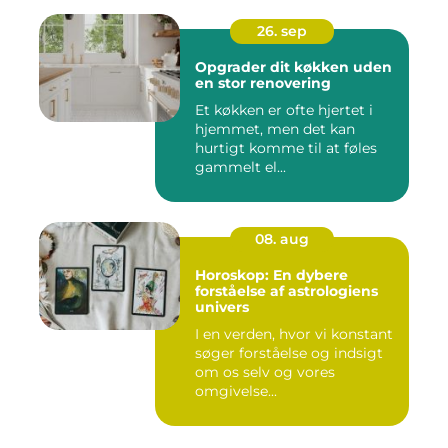
26. sep
Opgrader dit køkken uden
en stor renovering
Et køkken er ofte hjertet i
hjemmet, men det kan
hurtigt komme til at føles
gammelt el...
08. aug
Horoskop: En dybere
forståelse af astrologiens
univers
I en verden, hvor vi konstant
søger forståelse og indsigt
om os selv og vores
omgivelse...