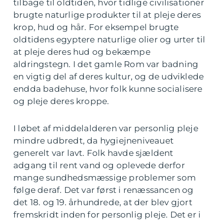
tilbage til oldtiden, hvor tidlige civilisationer
brugte naturlige produkter til at pleje deres
krop, hud og hår. For eksempel brugte
oldtidens egyptere naturlige olier og urter til
at pleje deres hud og bekæmpe
aldringstegn. I det gamle Rom var badning
en vigtig del af deres kultur, og de udviklede
endda badehuse, hvor folk kunne socialisere
og pleje deres kroppe.
I løbet af middelalderen var personlig pleje
mindre udbredt, da hygiejneniveauet
generelt var lavt. Folk havde sjældent
adgang til rent vand og oplevede derfor
mange sundhedsmæssige problemer som
følge deraf. Det var først i renæssancen og
det 18. og 19. århundrede, at der blev gjort
fremskridt inden for personlig pleje. Det er i