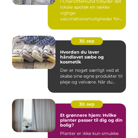
I Charlottenlund tilbyder det
lokale apotek en række
vigtige
vaccinationsmuligheder for
b&arin...
30. sep
Hvordan du laver
håndlavet sæbe og
kosmetik
Der er noget særligt ved at
skabe sine egne produkter til
pleje og velvære. Når du...
30. sep
Et grønnere hjem: Hvilke
planter passer til dig og din
bolig?
Planter er ikke kun smukke