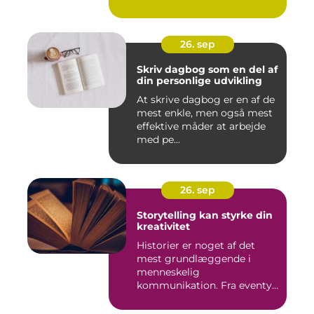
26. sep
Skriv dagbog som en del af
din personlige udvikling
At skrive dagbog er en af de
mest enkle, men også mest
effektive måder at arbejde
med pe...
26. sep
Storytelling kan styrke din
kreativitet
Historier er noget af det
mest grundlæggende i
menneskelig
kommunikation. Fra eventyr
ved lejr...