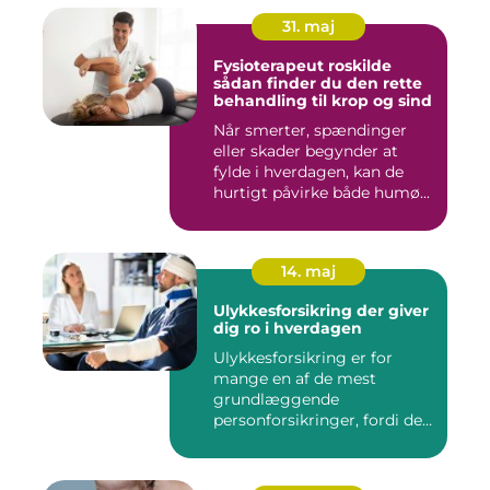
31. maj
Fysioterapeut roskilde
sådan finder du den rette
behandling til krop og sind
Når smerter, spændinger
eller skader begynder at
fylde i hverdagen, kan de
hurtigt påvirke både humø...
14. maj
Ulykkesforsikring der giver
dig ro i hverdagen
Ulykkesforsikring er for
mange en af de mest
grundlæggende
personforsikringer, fordi den
kan hjælpe ...