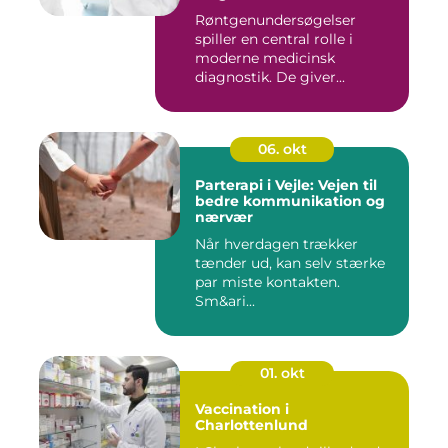
Røntgenundersøgelser
spiller en central rolle i
moderne medicinsk
diagnostik. De giver...
06. okt
Parterapi i Vejle: Vejen til
bedre kommunikation og
nærvær
Når hverdagen trækker
tænder ud, kan selv stærke
par miste kontakten.
Sm&ari...
01. okt
Vaccination i
Charlottenlund