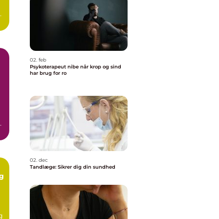
,
.
02. feb
Psykoterapeut nibe når krop og sind
har brug for ro
02. dec
Tandlæge: Sikrer dig din sundhed
ig
g