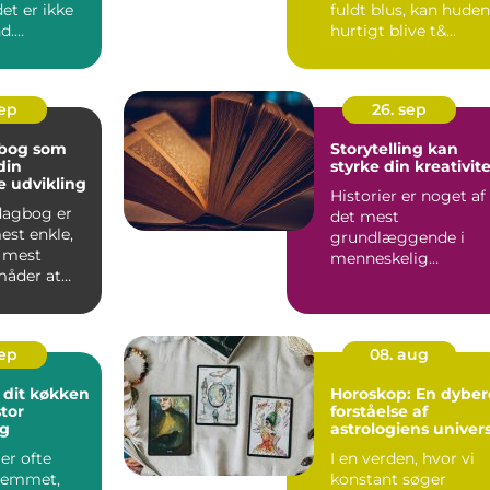
et er ikke
fuldt blus, kan huden
d.
hurtigt blive t&...
onen af
d...
sep
26. sep
gbog som
Storytelling kan
din
styrke din kreativit
e udvikling
Historier er noget af
 dagbog er
det mest
est enkle,
grundlæggende i
 mest
menneskelig
måder at
kommunikation. Fra
d pe...
eventyr ved lejr...
sep
08. aug
 dit køkken
Horoskop: En dyber
tor
forståelse af
ng
astrologiens univer
er ofte
I en verden, hvor vi
hjemmet,
konstant søger