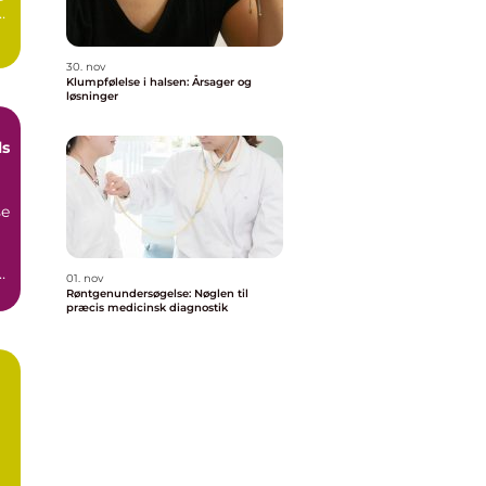
30. nov
Klumpfølelse i halsen: Årsager og
løsninger
ls
se
.
01. nov
Røntgenundersøgelse: Nøglen til
præcis medicinsk diagnostik