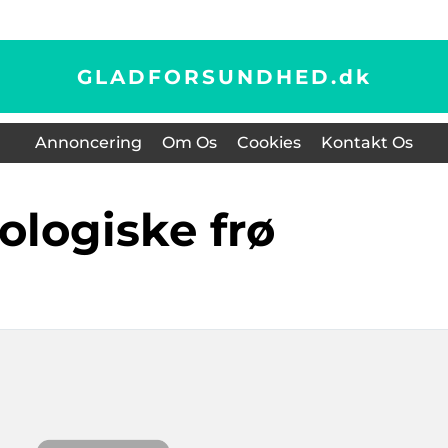
GLADFORSUNDHED.
dk
Annoncering
Om Os
Cookies
Kontakt Os
kologiske frø