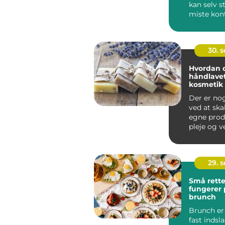
kan selv s
miste kon
Sm&ari...
30. 
Hvordan d
håndlave
kosmetik
Der er no
ved at ska
egne produ
pleje og v
du...
29. 
Små rette
fungerer p
brunch
Brunch er 
fast indsl