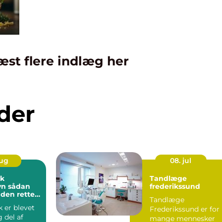
æst flere indlæg her
der
aug
08. jul
ik
Tandlæge
dan
frederikssund
 den rette
Tandlæge
dine
k er blevet
Frederikssund er for
g del af
mange mennesker