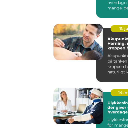
hverdagen
mange, d
med smert
nakke, s...
11. j
Akupunkt
Herning: 
kroppen 
for hjælp
Akupunkt
på tanken
kroppen h
naturligt 
energi, so
14. 
Ulykkesfo
der giver 
hverdage
Ulykkesfor
for mange