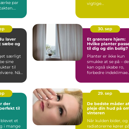
tærke par
vigtige
takten.
vaccinationsmuligh
der for b&arin...
sep
30. sep
u laver
Et grønnere hjem:
t sæbe og
Hvilke planter pass
til dig og din bolig?
get særligt
Planter er ikke kun
be sine
smukke at se på – de
kter til
kan også skabe ro,
elvære. Når
forbedre indeklimae
o...
sep
29. sep
r der
De bedste måder a
erfekt til
pleje din hud på o
vinteren
blevet et
Når kulden bider, og
ag i mange
radiatorerne kører p