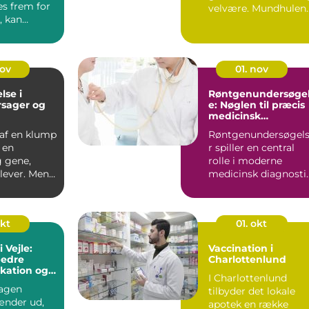
es frem for
velvære. Mundhulen
 kan
er po...
med en
eut vær...
nov
01. nov
lse i
Røntgenundersøge
rsager og
e: Nøglen til præcis
medicinsk
diagnostik
 af en klump
Røntgenundersøgel
r en
r spiller en central
g gene,
rolle i moderne
ever. Mens
medicinsk diagnostik
t...
De giver...
okt
01. okt
i Vejle:
Vaccination i
bedre
Charlottenlund
ation og
I Charlottenlund
agen
tilbyder det lokale
ænder ud,
apotek en række