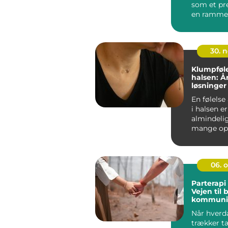
som et pr
en ramme,
samtaler 
psykoterap
30. 
Klumpføle
halsen: Å
løsninger
En følelse
i halsen e
almindeli
mange opl
det sjælden
06. 
Parterapi 
Vejen til 
kommunik
nærvær
Når hverd
trækker t