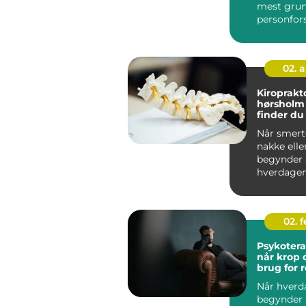
mest gru
personfors
fordi den 
...
02. 
Kiroprakt
hørsholm såda
finder du
behandlin
Når smerte
nordsjæl
nakke elle
begynder a
hverdagen
mange eft
kiroprakt...
02. 
Psykotera
når krop 
brug for r
Når hverd
begynder a