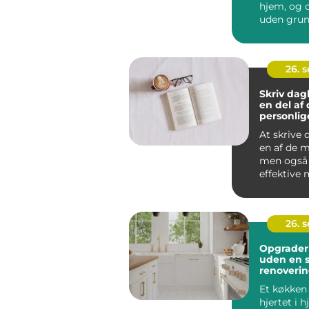
hjem, og d
uden grun
Kombinati
morgenma
26. 
Skriv da
en del af 
personlig
At skrive
en af de m
men også
effektive 
arbejde me
26. 
Opgrader
uden en s
renoveri
Et køkken 
hjertet i 