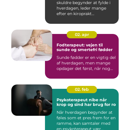
skuldre begynder at fylde i
hverdagen, leder mange
efter en kiroprakt...
02. apr
Fodterapeut: vejen til
sunde og smertefri fødder
Sunde fødder er en vigtig del
af hverdagen, men mange
opdager det først, når nog...
02. feb
Psykoterapeut nibe når
krop og sind har brug for ro
Når hverdagen begynder at
føles som et pres frem for en
ramme, kan samtaler med
en psykoterapeut vær...