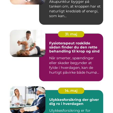
Akupunktur bygger på
tanken om, at kroppen har et
naturligt kredsløb af energi,
som kan...
31. maj
Fysioterapeut roskilde
sådan finder du den rette
behandling til krop og sind
Når smerter, spændinger
eller skader begynder at
fylde i hverdagen, kan de
hurtigt påvirke både humø...
14. maj
Ulykkesforsikring der giver
dig ro i hverdagen
Ulykkesforsikring er for