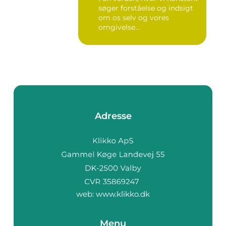
søger forståelse og indsigt
om os selv og vores
omgivelse...
Adresse
web:
www.klikko.dk
Menu