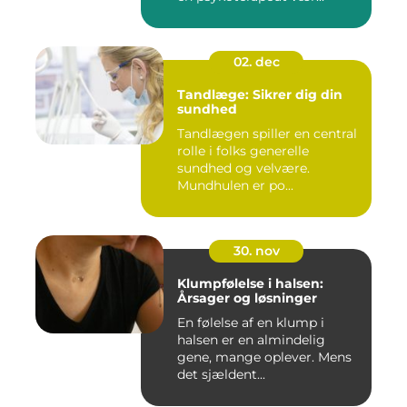
02. dec
Tandlæge: Sikrer dig din
sundhed
Tandlægen spiller en central
rolle i folks generelle
sundhed og velvære.
Mundhulen er po...
30. nov
Klumpfølelse i halsen:
Årsager og løsninger
En følelse af en klump i
halsen er en almindelig
gene, mange oplever. Mens
det sjældent...