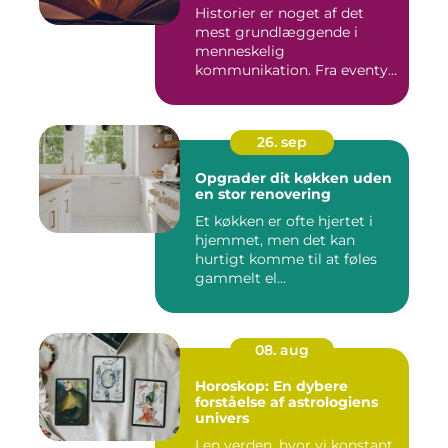
Historier er noget af det
mest grundlæggende i
menneskelig
kommunikation. Fra eventyr
ved lejr...
26. sep
Opgrader dit køkken uden
en stor renovering
Et køkken er ofte hjertet i
hjemmet, men det kan
hurtigt komme til at føles
gammelt el...
08. aug
Horoskop: En dybere
forståelse af astrologiens
univers
I en verden, hvor vi konstant