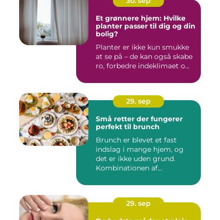
30. sep
Et grønnere hjem: Hvilke
planter passer til dig og din
bolig?
Planter er ikke kun smukke
at se på – de kan også skabe
ro, forbedre indeklimaet o...
29. sep
Små retter der fungerer
perfekt til brunch
Brunch er blevet et fast
indslag i mange hjem, og
det er ikke uden grund.
Kombinationen af
morgenmad...
29. sep