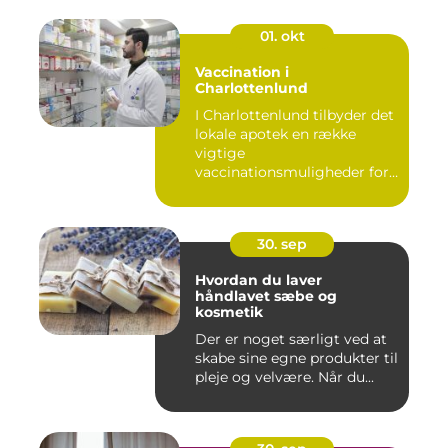
01. okt
Vaccination i
Charlottenlund
I Charlottenlund tilbyder det
lokale apotek en række
vigtige
vaccinationsmuligheder for
b&arin...
30. sep
Hvordan du laver
håndlavet sæbe og
kosmetik
Der er noget særligt ved at
skabe sine egne produkter til
pleje og velvære. Når du...