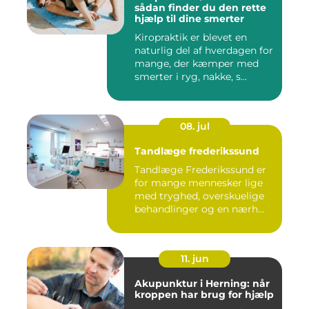
sådan finder du den rette
hjælp til dine smerter
Kiropraktik er blevet en
naturlig del af hverdagen for
mange, der kæmper med
smerter i ryg, nakke, s...
08. jul
Tandlæge frederikssund
Tandlæge Frederikssund er
for mange mennesker lige
med tryghed, overskuelige
behandlinger og en nærh...
11. jun
Akupunktur i Herning: når
kroppen har brug for hjælp