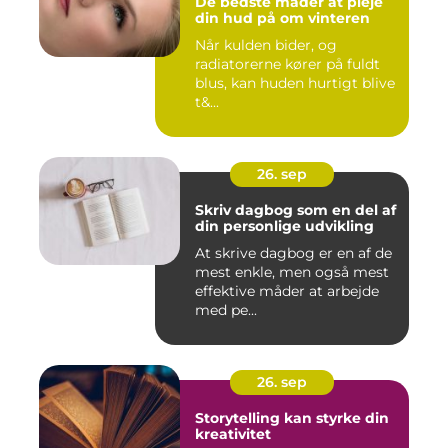
De bedste måder at pleje
din hud på om vinteren
Når kulden bider, og
radiatorerne kører på fuldt
blus, kan huden hurtigt blive
t&...
26. sep
Skriv dagbog som en del af
din personlige udvikling
At skrive dagbog er en af de
mest enkle, men også mest
effektive måder at arbejde
med pe...
26. sep
Storytelling kan styrke din
kreativitet