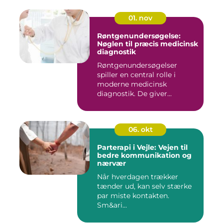
01. nov
Røntgenundersøgelse:
Nøglen til præcis medicinsk
diagnostik
Røntgenundersøgelser
spiller en central rolle i
moderne medicinsk
diagnostik. De giver...
06. okt
Parterapi i Vejle: Vejen til
bedre kommunikation og
nærvær
Når hverdagen trækker
tænder ud, kan selv stærke
par miste kontakten.
Sm&ari...