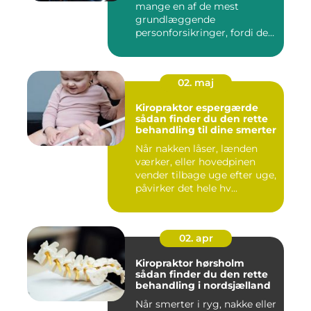
mange en af de mest
grundlæggende
personforsikringer, fordi den
kan hjælpe ...
02. maj
Kiropraktor espergærde
sådan finder du den rette
behandling til dine smerter
Når nakken låser, lænden
værker, eller hovedpinen
vender tilbage uge efter uge,
påvirker det hele hv...
02. apr
Kiropraktor hørsholm
sådan finder du den rette
behandling i nordsjælland
Når smerter i ryg, nakke eller