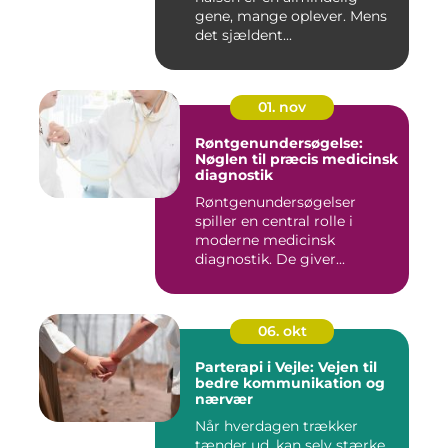
gene, mange oplever. Mens
det sjældent...
01. nov
Røntgenundersøgelse:
Nøglen til præcis medicinsk
diagnostik
Røntgenundersøgelser
spiller en central rolle i
moderne medicinsk
diagnostik. De giver...
06. okt
Parterapi i Vejle: Vejen til
bedre kommunikation og
nærvær
Når hverdagen trækker
tænder ud, kan selv stærke