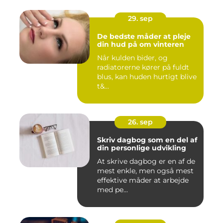
29. sep
De bedste måder at pleje
din hud på om vinteren
Når kulden bider, og
radiatorerne kører på fuldt
blus, kan huden hurtigt blive
t&...
26. sep
Skriv dagbog som en del af
din personlige udvikling
At skrive dagbog er en af de
mest enkle, men også mest
effektive måder at arbejde
med pe...