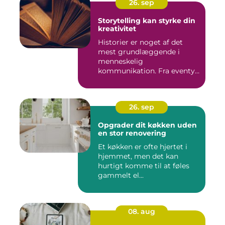
26. sep
Storytelling kan styrke din
kreativitet
Historier er noget af det
mest grundlæggende i
menneskelig
kommunikation. Fra eventyr
ved lejr...
26. sep
Opgrader dit køkken uden
en stor renovering
Et køkken er ofte hjertet i
hjemmet, men det kan
hurtigt komme til at føles
gammelt el...
08. aug