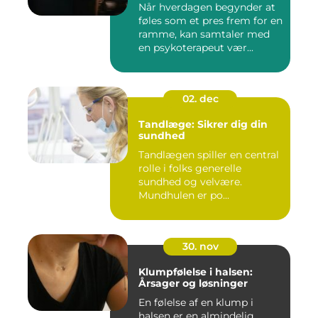
Når hverdagen begynder at
føles som et pres frem for en
ramme, kan samtaler med
en psykoterapeut vær...
02. dec
Tandlæge: Sikrer dig din
sundhed
Tandlægen spiller en central
rolle i folks generelle
sundhed og velvære.
Mundhulen er po...
30. nov
Klumpfølelse i halsen:
Årsager og løsninger
En følelse af en klump i
halsen er en almindelig