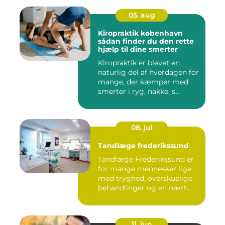
05. aug
Kiropraktik københavn
sådan finder du den rette
hjælp til dine smerter
Kiropraktik er blevet en
naturlig del af hverdagen for
mange, der kæmper med
smerter i ryg, nakke, s...
08. jul
Tandlæge frederikssund
Tandlæge Frederikssund er
for mange mennesker lige
med tryghed, overskuelige
behandlinger og en nærh...
11. jun