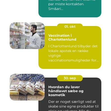
par miste kontakten.
Sm&ari...
01. okt
Vaccination i
Charlottenlund
I Charlottenlund tilbyder det
lokale apotek en række
vigtige
vaccinationsmuligheder for
b&arin...
30. sep
Hvordan du laver
håndlavet sæbe og
kosmetik
Der er noget særligt ved at
skabe sine egne produkter til