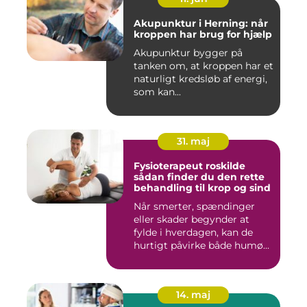
Akupunktur i Herning: når
kroppen har brug for hjælp
Akupunktur bygger på
tanken om, at kroppen har et
naturligt kredsløb af energi,
som kan...
31. maj
Fysioterapeut roskilde
sådan finder du den rette
behandling til krop og sind
Når smerter, spændinger
eller skader begynder at
fylde i hverdagen, kan de
hurtigt påvirke både humø...
14. maj