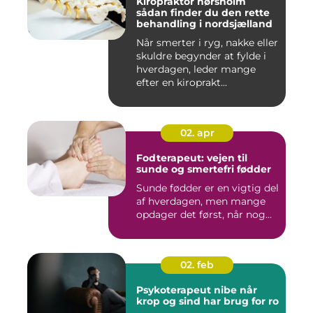
Kiropraktor hørsholm
sådan finder du den rette
behandling i nordsjælland
Når smerter i ryg, nakke eller
skuldre begynder at fylde i
hverdagen, leder mange
efter en kiroprakt...
02. apr
Fodterapeut: vejen til
sunde og smertefri fødder
Sunde fødder er en vigtig del
af hverdagen, men mange
opdager det først, når nog...
02. feb
Psykoterapeut nibe når
krop og sind har brug for ro