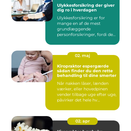
Ulykkesforsikring der giver
dig ro i hverdagen
Ulykkesforsikring er for
mange en af de mest
grundlæggende
personforsikringer, fordi den
kan hjælpe ...
02. maj
Kiropraktor espergærde
sådan finder du den rette
behandling til dine smerter
Når nakken låser, lænden
værker, eller hovedpinen
vender tilbage uge efter uge,
påvirker det hele hv...
02. apr