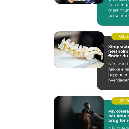
for mange
mest gru
personfors
fordi den 
...
02. 
Kiroprakt
hørsholm såda
finder du
behandlin
Når smerte
nordsjæl
nakke elle
begynder a
hverdagen
mange eft
kiroprakt...
02. 
Psykotera
når krop 
brug for r
Når hverd