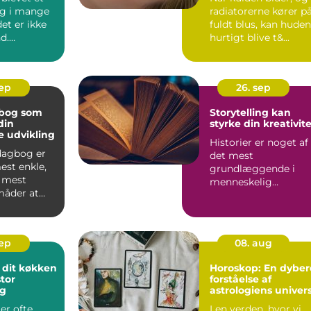
ag i mange
radiatorerne kører p
et er ikke
fuldt blus, kan huden
d.
hurtigt blive t&...
onen af
d...
sep
26. sep
gbog som
Storytelling kan
din
styrke din kreativit
e udvikling
Historier er noget af
 dagbog er
det mest
est enkle,
grundlæggende i
 mest
menneskelig
måder at
kommunikation. Fra
d pe...
eventyr ved lejr...
sep
08. aug
 dit køkken
Horoskop: En dyber
tor
forståelse af
ng
astrologiens univer
er ofte
I en verden, hvor vi