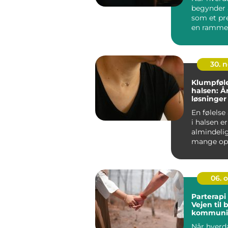
begynder a
som et pr
en ramme,
samtaler 
psykoterap
30. 
Klumpføle
halsen: Å
løsninger
En følelse
i halsen e
almindeli
mange opl
det sjælden
06. 
Parterapi 
Vejen til 
kommunik
nærvær
Når hverd