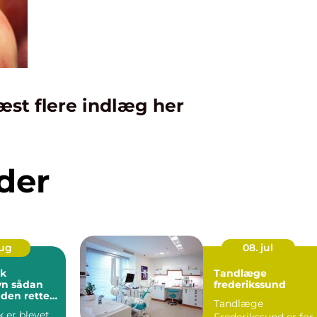
æst flere indlæg her
der
aug
08. jul
ik
Tandlæge
dan
frederikssund
 den rette
Tandlæge
dine
k er blevet
Frederikssund er for