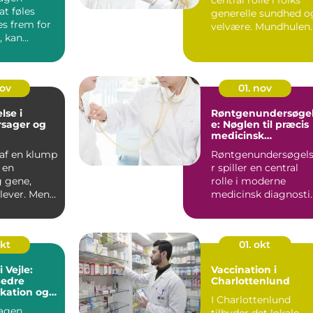
t føles
generelle sundhed o
es frem for
velvære. Mundhulen
 kan
er po...
med en
eut vær...
nov
01. nov
lse i
Røntgenundersøge
rsager og
e: Nøglen til præcis
medicinsk
diagnostik
 af en klump
Røntgenundersøgel
r en
r spiller en central
g gene,
rolle i moderne
ever. Mens
medicinsk diagnostik
t...
De giver...
okt
01. okt
i Vejle:
Vaccination i
bedre
Charlottenlund
ation og
I Charlottenlund
agen
tilbyder det lokale