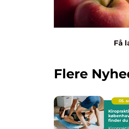
Få l
Flere Nyhe
05. 
Kiroprakt
københavn så
finder du
hjælp til 
Kiroprakti