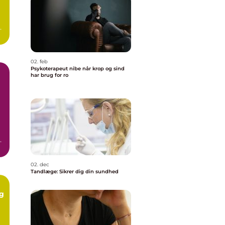
,
.
02. feb
Psykoterapeut nibe når krop og sind
har brug for ro
02. dec
Tandlæge: Sikrer dig din sundhed
ig