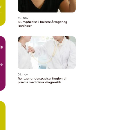
g
30. nov
Klumpfølelse i halsen: Årsager og
løsninger
ls
se
01. nov
Røntgenundersøgelse: Nøglen til
.
præcis medicinsk diagnostik