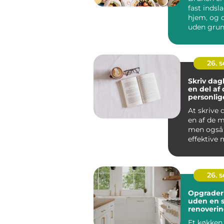
fast indsl
hjem, og d
uden grun
Kombinati
morgenma
26. 
Skriv da
en del af 
personlig
At skrive
en af de m
men også
effektive 
arbejde me
26. 
Opgrader
uden en s
renoveri
Et køkken 