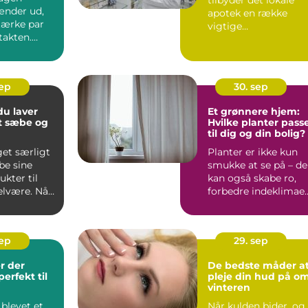
ænder ud,
apotek en række
tærke par
vigtige
takten.
vaccinationsmuligh
der for b&arin...
sep
30. sep
u laver
Et grønnere hjem:
t sæbe og
Hvilke planter pass
til dig og din bolig?
get særligt
Planter er ikke kun
be sine
smukke at se på – de
kter til
kan også skabe ro,
elvære. Når
forbedre indeklimae
o...
sep
29. sep
r der
De bedste måder a
erfekt til
pleje din hud på o
vinteren
blevet et
Når kulden bider, og