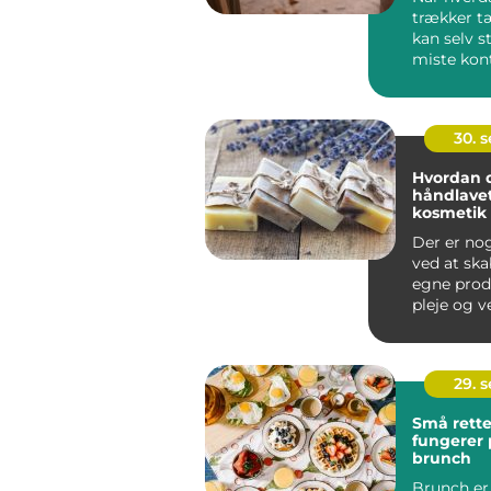
trækker t
kan selv s
miste kon
Sm&ari...
30. 
Hvordan d
håndlave
kosmetik
Der er no
ved at ska
egne produ
pleje og v
du...
29. 
Små rette
fungerer p
brunch
Brunch er 