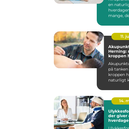
smerter
en naturli
hverdagen
mange, d
med smert
nakke, s...
11. j
Akupunkt
Herning: 
kroppen 
for hjælp
Akupunkt
på tanken
kroppen h
naturligt 
energi, so
14. 
Ulykkesfo
der giver 
hverdage
Ulykkesfor