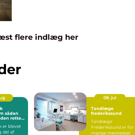
æst flere indlæg her
der
aug
08. jul
ik
Tandlæge
dan
frederikssund
 den rette
Tandlæge
dine
k er blevet
Frederikssund er for
g del af
mange mennesker