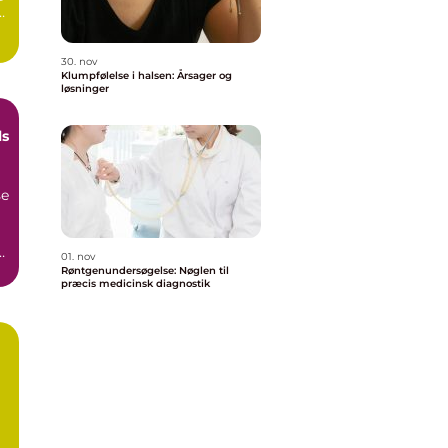
30. nov
Klumpfølelse i halsen: Årsager og
løsninger
ls
se
.
01. nov
Røntgenundersøgelse: Nøglen til
præcis medicinsk diagnostik