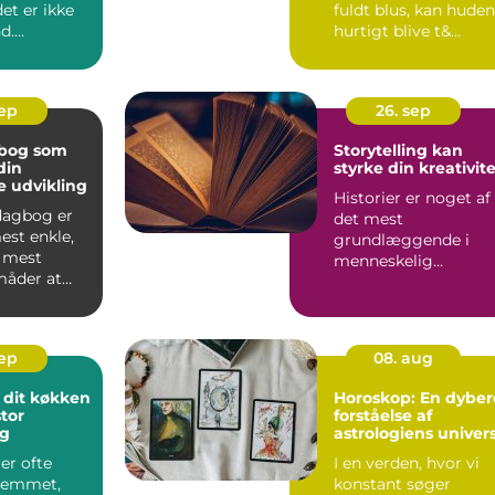
et er ikke
fuldt blus, kan huden
d.
hurtigt blive t&...
onen af
d...
sep
26. sep
gbog som
Storytelling kan
din
styrke din kreativit
e udvikling
Historier er noget af
 dagbog er
det mest
est enkle,
grundlæggende i
 mest
menneskelig
måder at
kommunikation. Fra
d pe...
eventyr ved lejr...
sep
08. aug
 dit køkken
Horoskop: En dyber
tor
forståelse af
ng
astrologiens univer
er ofte
I en verden, hvor vi
hjemmet,
konstant søger