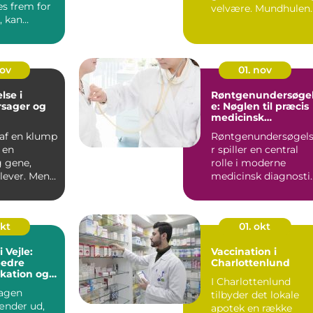
es frem for
velvære. Mundhulen
 kan
er po...
med en
eut vær...
nov
01. nov
lse i
Røntgenundersøge
rsager og
e: Nøglen til præcis
medicinsk
diagnostik
 af en klump
Røntgenundersøgel
r en
r spiller en central
g gene,
rolle i moderne
ever. Mens
medicinsk diagnostik
t...
De giver...
okt
01. okt
i Vejle:
Vaccination i
bedre
Charlottenlund
ation og
I Charlottenlund
agen
tilbyder det lokale
ænder ud,
apotek en række