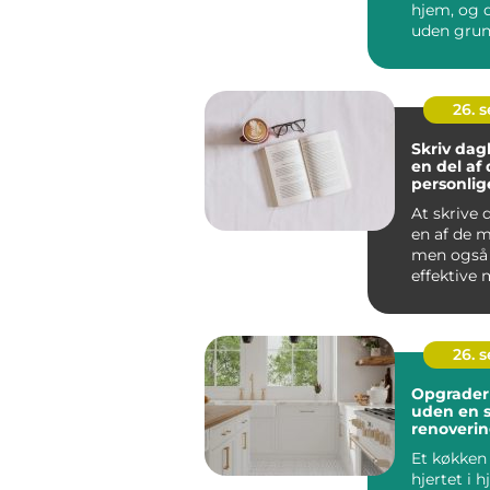
hjem, og d
uden grun
Kombinati
morgenma
26. 
Skriv da
en del af 
personlig
At skrive
en af de m
men også
effektive 
arbejde me
26. 
Opgrader
uden en s
renoveri
Et køkken 
hjertet i 