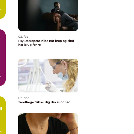
,
.
02. feb
Psykoterapeut nibe når krop og sind
har brug for ro
02. dec
Tandlæge: Sikrer dig din sundhed
ig
g