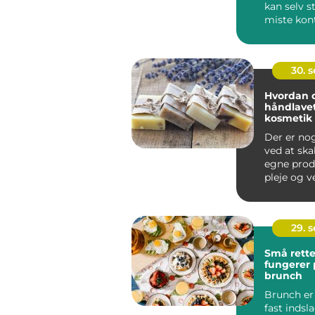
kan selv s
miste kon
Sm&ari...
30. 
Hvordan d
håndlave
kosmetik
Der er no
ved at ska
egne produ
pleje og v
du...
29. 
Små rette
fungerer p
brunch
Brunch er 
fast indsl