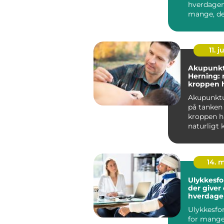
hverdagen
mange, d
med smert
nakke, s...
11. j
Akupunkt
Herning: 
kroppen 
for hjælp
Akupunkt
på tanken
kroppen h
naturligt 
energi, so
14. 
Ulykkesfo
der giver 
hverdage
Ulykkesfor
for mange