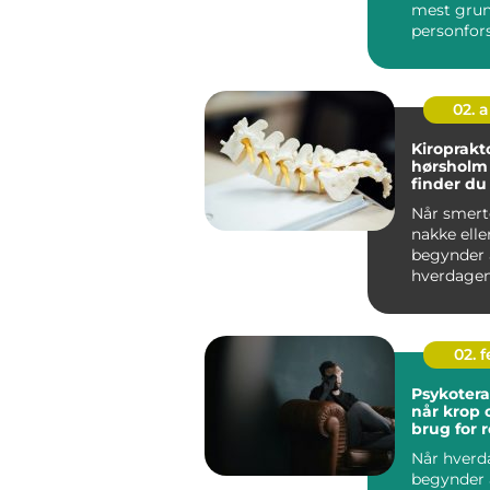
mest gru
personfors
fordi den 
...
02. 
Kiroprakt
hørsholm såda
finder du
behandlin
Når smerte
nordsjæl
nakke elle
begynder a
hverdagen
mange eft
kiroprakt...
02. 
Psykotera
når krop 
brug for r
Når hverd
begynder a