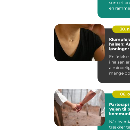
som et pr
en ramme,
samtaler 
psykoterap
30. 
Klumpføle
halsen: Å
løsninger
En følelse
i halsen e
almindeli
mange opl
det sjælden
06. 
Parterapi 
Vejen til 
kommunik
nærvær
Når hverd
trækker t