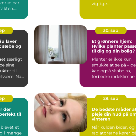
tærke par
vigtige
takten.
vaccinationsmuligh
der for b&arin...
sep
30. sep
u laver
Et grønnere hjem:
t sæbe og
Hvilke planter pass
til dig og din bolig?
get særligt
Planter er ikke kun
be sine
smukke at se på – de
kter til
kan også skabe ro,
elvære. Når
forbedre indeklimae
o...
sep
29. sep
r der
De bedste måder a
erfekt til
pleje din hud på o
vinteren
blevet et
Når kulden bider, og
ag i mange
radiatorerne kører p