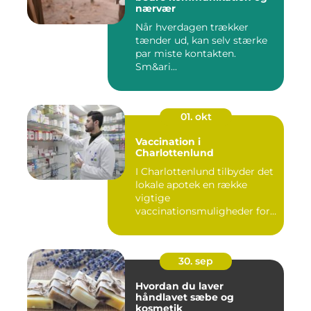
nærvær
Når hverdagen trækker
tænder ud, kan selv stærke
par miste kontakten.
Sm&ari...
01. okt
Vaccination i
Charlottenlund
I Charlottenlund tilbyder det
lokale apotek en række
vigtige
vaccinationsmuligheder for
b&arin...
30. sep
Hvordan du laver
håndlavet sæbe og
kosmetik