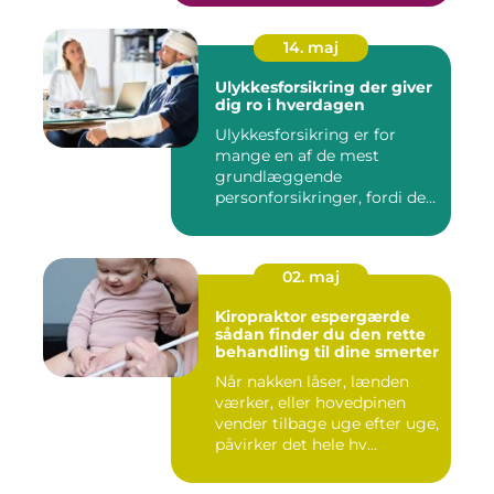
14. maj
Ulykkesforsikring der giver
dig ro i hverdagen
Ulykkesforsikring er for
mange en af de mest
grundlæggende
personforsikringer, fordi den
kan hjælpe ...
02. maj
Kiropraktor espergærde
sådan finder du den rette
behandling til dine smerter
Når nakken låser, lænden
værker, eller hovedpinen
vender tilbage uge efter uge,
påvirker det hele hv...