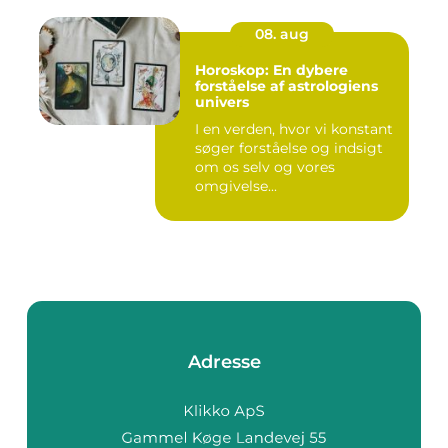
08. aug
Horoskop: En dybere
forståelse af astrologiens
univers
I en verden, hvor vi konstant
søger forståelse og indsigt
om os selv og vores
omgivelse...
Adresse