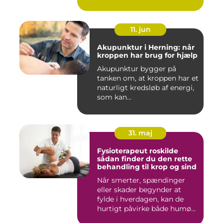
11. jun
Akupunktur i Herning: når
kroppen har brug for hjælp
Akupunktur bygger på
tanken om, at kroppen har et
naturligt kredsløb af energi,
som kan...
31. maj
Fysioterapeut roskilde
sådan finder du den rette
behandling til krop og sind
Når smerter, spændinger
eller skader begynder at
fylde i hverdagen, kan de
hurtigt påvirke både humø...