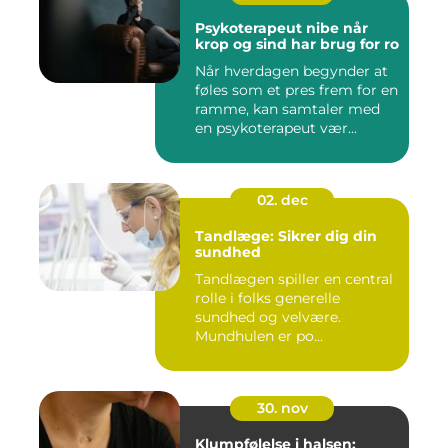
Psykoterapeut nibe når
krop og sind har brug for ro
Når hverdagen begynder at
føles som et pres frem for en
ramme, kan samtaler med
en psykoterapeut vær...
02. dec
Tandlæge: Sikrer dig din
sundhed
Tandlægen spiller en central
rolle i folks generelle
sundhed og velvære.
Mundhulen er po...
30. nov
Klumpfølelse i halsen: