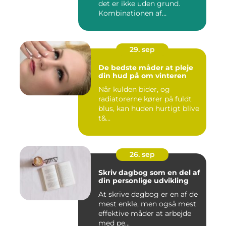
det er ikke uden grund.
Kombinationen af
morgenmad...
29. sep
De bedste måder at pleje
din hud på om vinteren
Når kulden bider, og
radiatorerne kører på fuldt
blus, kan huden hurtigt blive
t&...
26. sep
Skriv dagbog som en del af
din personlige udvikling
At skrive dagbog er en af de
mest enkle, men også mest
effektive måder at arbejde
med pe...