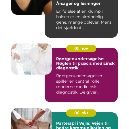
Årsager og løsninger
En følelse af en klump i
halsen er en almindelig
gene, mange oplever. Mens
det sjældent...
01. nov
Røntgenundersøgelse:
Nøglen til præcis medicinsk
diagnostik
Røntgenundersøgelser
spiller en central rolle i
moderne medicinsk
diagnostik. De giver...
06. okt
Parterapi i Vejle: Vejen til
bedre kommunikation og