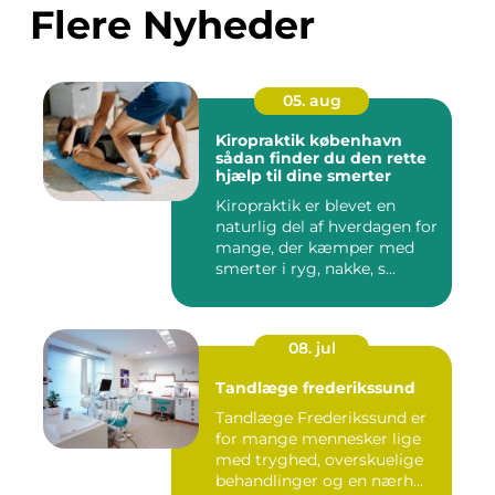
Flere Nyheder
05. aug
Kiropraktik københavn
sådan finder du den rette
hjælp til dine smerter
Kiropraktik er blevet en
naturlig del af hverdagen for
mange, der kæmper med
smerter i ryg, nakke, s...
08. jul
Tandlæge frederikssund
Tandlæge Frederikssund er
for mange mennesker lige
med tryghed, overskuelige
behandlinger og en nærh...