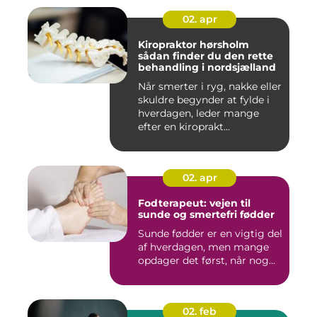
02. apr
Kiropraktor hørsholm
sådan finder du den rette
behandling i nordsjælland
Når smerter i ryg, nakke eller
skuldre begynder at fylde i
hverdagen, leder mange
efter en kiroprakt...
02. apr
Fodterapeut: vejen til
sunde og smertefri fødder
Sunde fødder er en vigtig del
af hverdagen, men mange
opdager det først, når nog...
02. feb