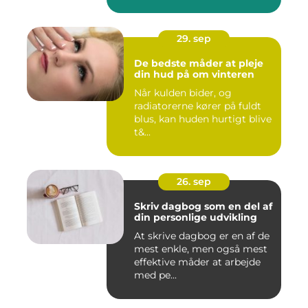
morgenmad...
29. sep
De bedste måder at pleje
din hud på om vinteren
Når kulden bider, og
radiatorerne kører på fuldt
blus, kan huden hurtigt blive
t&...
26. sep
Skriv dagbog som en del af
din personlige udvikling
At skrive dagbog er en af de
mest enkle, men også mest
effektive måder at arbejde
med pe...