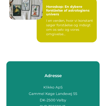
Horoskop: En dybere
forståelse af astrologiens
univers
I en verden, hvor vi konstant
søger forståelse og indsigt
om os selv og vores
omgivelse...
Adresse