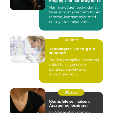
krop og sind har brug for ro
Når hverdagen begynder at
føles som et pres frem for en
ramme, kan samtaler med
en psykoterapeut vær...
02. dec
Tandlæge: Sikrer dig din
sundhed
Tandlægen spiller en central
rolle i folks generelle
sundhed og velvære.
Mundhulen er po...
30. nov
Klumpfølelse i halsen:
Årsager og løsninger
En følelse af en klump i