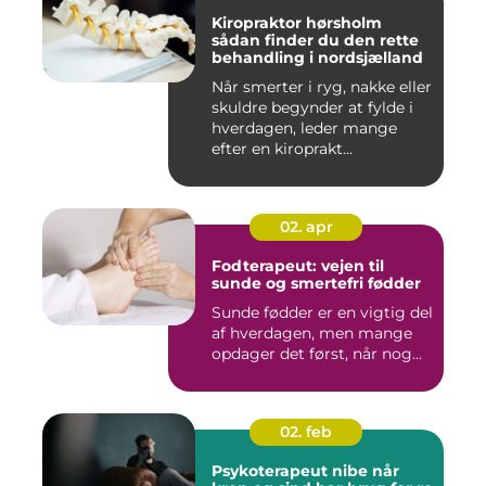
Kiropraktor hørsholm
sådan finder du den rette
behandling i nordsjælland
Når smerter i ryg, nakke eller
skuldre begynder at fylde i
hverdagen, leder mange
efter en kiroprakt...
02. apr
Fodterapeut: vejen til
sunde og smertefri fødder
Sunde fødder er en vigtig del
af hverdagen, men mange
opdager det først, når nog...
02. feb
Psykoterapeut nibe når