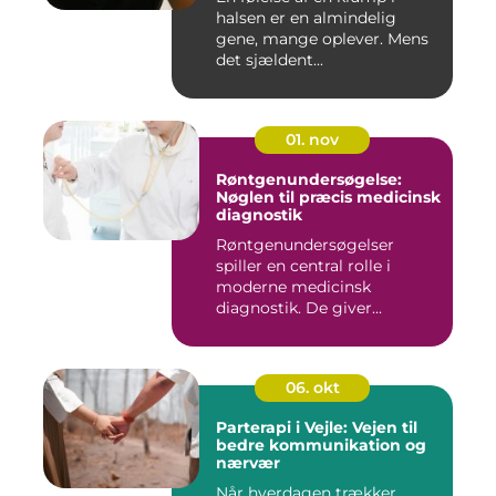
halsen er en almindelig
gene, mange oplever. Mens
det sjældent...
01. nov
Røntgenundersøgelse:
Nøglen til præcis medicinsk
diagnostik
Røntgenundersøgelser
spiller en central rolle i
moderne medicinsk
diagnostik. De giver...
06. okt
Parterapi i Vejle: Vejen til
bedre kommunikation og
nærvær
Når hverdagen trækker