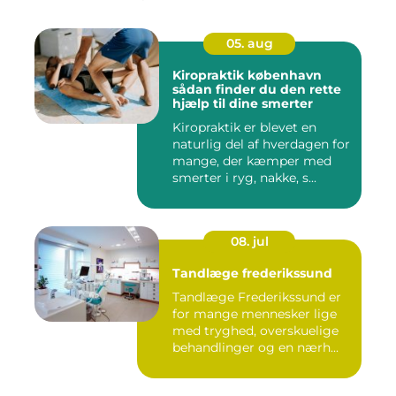
05. aug
Kiropraktik københavn
sådan finder du den rette
hjælp til dine smerter
Kiropraktik er blevet en
naturlig del af hverdagen for
mange, der kæmper med
smerter i ryg, nakke, s...
08. jul
Tandlæge frederikssund
Tandlæge Frederikssund er
for mange mennesker lige
med tryghed, overskuelige
behandlinger og en nærh...