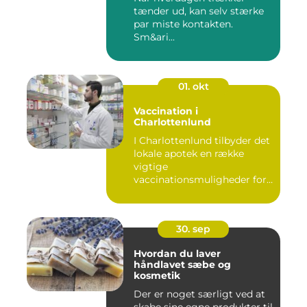
tænder ud, kan selv stærke
par miste kontakten.
Sm&ari...
01. okt
Vaccination i
Charlottenlund
I Charlottenlund tilbyder det
lokale apotek en række
vigtige
vaccinationsmuligheder for
b&arin...
30. sep
Hvordan du laver
håndlavet sæbe og
kosmetik
Der er noget særligt ved at