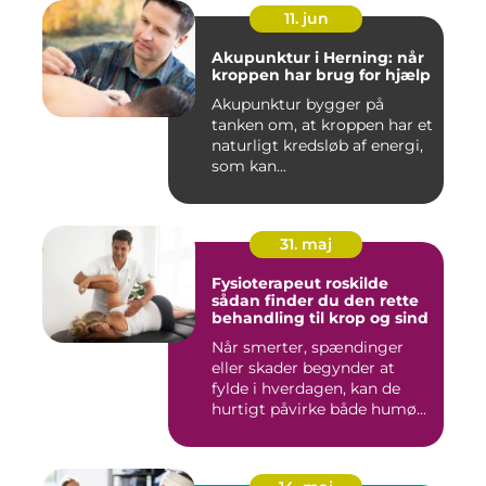
11. jun
Akupunktur i Herning: når
kroppen har brug for hjælp
Akupunktur bygger på
tanken om, at kroppen har et
naturligt kredsløb af energi,
som kan...
31. maj
Fysioterapeut roskilde
sådan finder du den rette
behandling til krop og sind
Når smerter, spændinger
eller skader begynder at
fylde i hverdagen, kan de
hurtigt påvirke både humø...