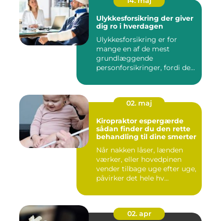
14. maj
Ulykkesforsikring der giver
dig ro i hverdagen
Ulykkesforsikring er for
mange en af de mest
grundlæggende
personforsikringer, fordi den
kan hjælpe ...
02. maj
Kiropraktor espergærde
sådan finder du den rette
behandling til dine smerter
Når nakken låser, lænden
værker, eller hovedpinen
vender tilbage uge efter uge,
påvirker det hele hv...
02. apr