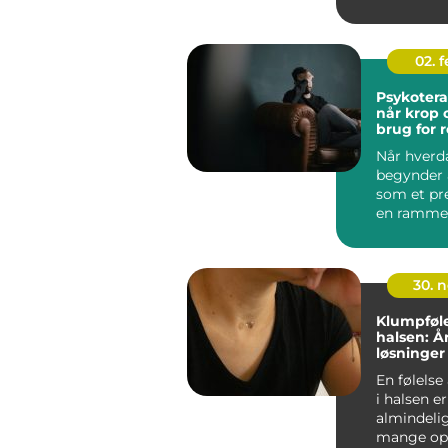
mange eft
kiroprakt...
02. 
Psykotera
når krop 
brug for r
Når hverd
begynder a
som et pr
en ramme,
samtaler 
psykoterap
30. 
Klumpføle
halsen: Å
løsninger
En følelse
i halsen e
almindeli
mange opl