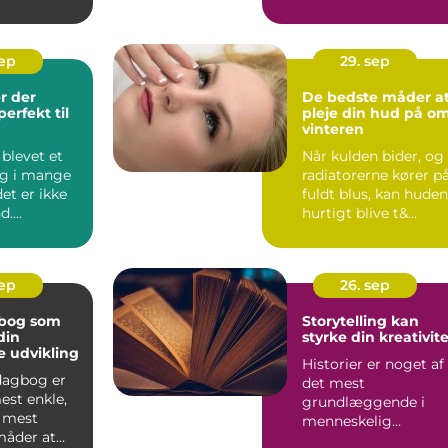
o...
sep
29. sep
r der
De bedste måder a
erfekt til
pleje din hud på o
vinteren
blevet et
Når kulden bider, og
ag i mange
radiatorerne kører p
et er ikke
fuldt blus, kan huden
d.
hurtigt blive t&...
onen af
d...
sep
26. sep
gbog som
Storytelling kan
din
styrke din kreativit
e udvikling
Historier er noget af
 dagbog er
det mest
est enkle,
grundlæggende i
 mest
menneskelig
måder at
kommunikation. Fra