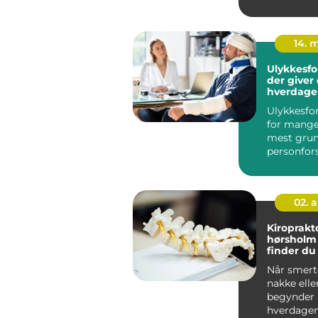
energi, so
14. 
Ulykkesfo
der giver 
hverdage
Ulykkesfor
for mange
mest gru
personfors
fordi den 
...
02. 
Kiroprakt
hørsholm såda
finder du
behandlin
Når smerte
nordsjæl
nakke elle
begynder a
hverdagen