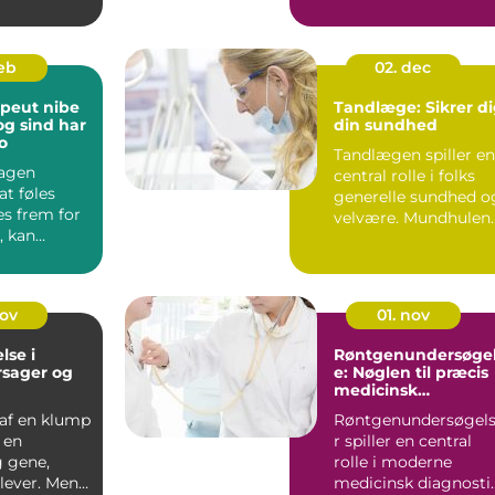
er en
først, når nog...
feb
02. dec
peut nibe
Tandlæge: Sikrer d
og sind har
din sundhed
o
Tandlægen spiller en
agen
central rolle i folks
t føles
generelle sundhed o
es frem for
velvære. Mundhulen
 kan
er po...
med en
eut vær...
nov
01. nov
lse i
Røntgenundersøge
rsager og
e: Nøglen til præcis
medicinsk
diagnostik
 af en klump
Røntgenundersøgel
r en
r spiller en central
g gene,
rolle i moderne
ever. Mens
medicinsk diagnostik