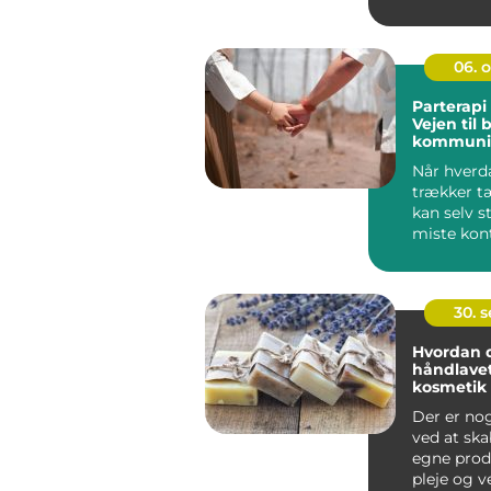
det sjælden
06. 
Parterapi 
Vejen til 
kommunik
nærvær
Når hverd
trækker t
kan selv s
miste kon
Sm&ari...
30. 
Hvordan d
håndlave
kosmetik
Der er no
ved at ska
egne produ
pleje og v