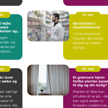
t...
De giver...
okt
01. okt
i Vejle:
Vaccination i
bedre
Charlottenlund
ation og
I Charlottenlund
agen
tilbyder det lokale
ænder ud,
apotek en række
tærke par
vigtige
takten.
vaccinationsmuligh
der for b&arin...
sep
30. sep
u laver
Et grønnere hjem:
t sæbe og
Hvilke planter pass
til dig og din bolig?
get særligt
Planter er ikke kun
be sine
smukke at se på – de
kter til
kan også skabe ro,
elvære. Når
forbedre indeklimae