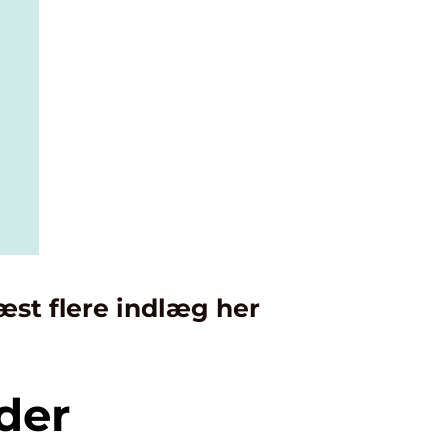
æst flere indlæg her
der