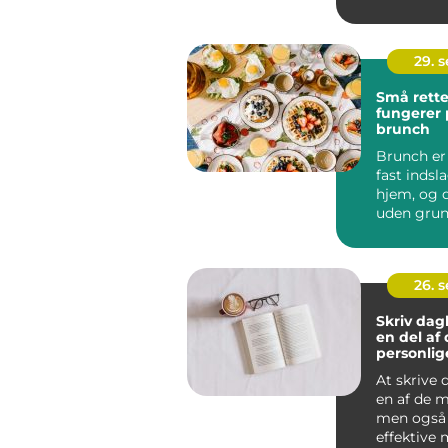
du...
29. 
Små rette
fungerer p
brunch
Brunch er 
fast indsl
hjem, og d
uden grun
Kombinati
morgenma
26. 
Skriv da
en del af 
personlig
At skrive
en af de m
men også
effektive 