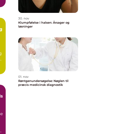
30. nov
Klumpfølelse i halsen: Årsager og
løsninger
ig
g
01. nov
Røntgenundersøgelse: Nøglen til
præcis medicinsk diagnostik
ls
se
.