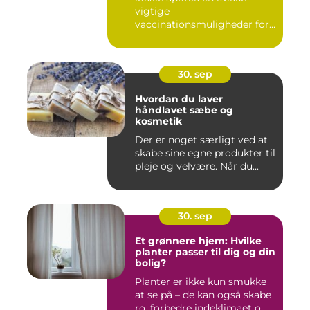
vigtige
vaccinationsmuligheder for
b&arin...
30. sep
Hvordan du laver
håndlavet sæbe og
kosmetik
Der er noget særligt ved at
skabe sine egne produkter til
pleje og velvære. Når du...
30. sep
Et grønnere hjem: Hvilke
planter passer til dig og din
bolig?
Planter er ikke kun smukke
at se på – de kan også skabe
ro, forbedre indeklimaet o...