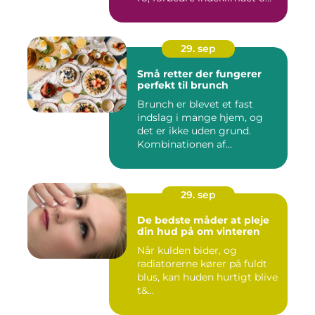
29. sep
Små retter der fungerer
perfekt til brunch
Brunch er blevet et fast
indslag i mange hjem, og
det er ikke uden grund.
Kombinationen af
morgenmad...
29. sep
De bedste måder at pleje
din hud på om vinteren
Når kulden bider, og
radiatorerne kører på fuldt
blus, kan huden hurtigt blive
t&...