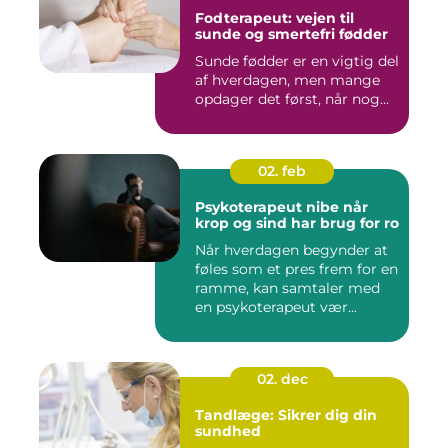
Fodterapeut: vejen til
sunde og smertefri fødder
Sunde fødder er en vigtig del
af hverdagen, men mange
opdager det først, når nog...
02. feb
Psykoterapeut nibe når
krop og sind har brug for ro
Når hverdagen begynder at
føles som et pres frem for en
ramme, kan samtaler med
en psykoterapeut vær...
02. dec
Tandlæge: Sikrer dig din
sundhed