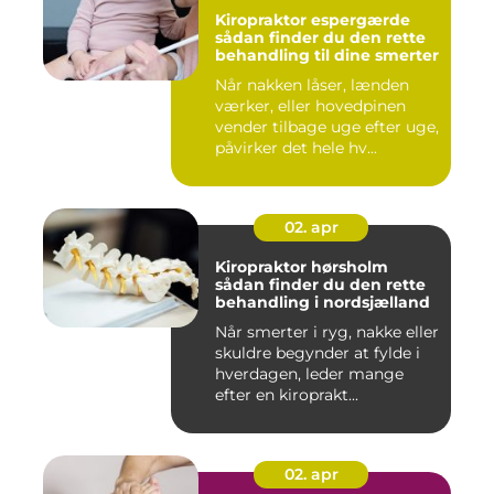
Kiropraktor espergærde
sådan finder du den rette
behandling til dine smerter
Når nakken låser, lænden
værker, eller hovedpinen
vender tilbage uge efter uge,
påvirker det hele hv...
02. apr
Kiropraktor hørsholm
sådan finder du den rette
behandling i nordsjælland
Når smerter i ryg, nakke eller
skuldre begynder at fylde i
hverdagen, leder mange
efter en kiroprakt...
02. apr