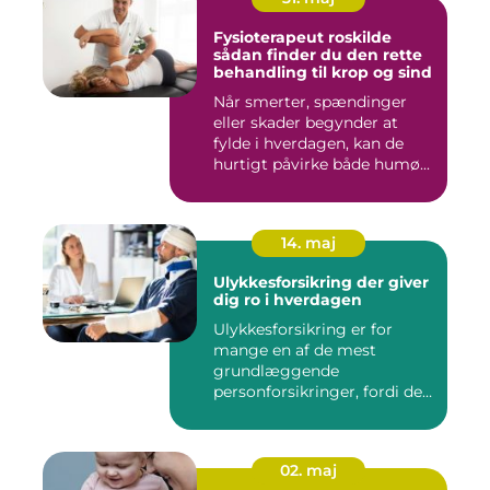
Fysioterapeut roskilde
sådan finder du den rette
behandling til krop og sind
Når smerter, spændinger
eller skader begynder at
fylde i hverdagen, kan de
hurtigt påvirke både humø...
14. maj
Ulykkesforsikring der giver
dig ro i hverdagen
Ulykkesforsikring er for
mange en af de mest
grundlæggende
personforsikringer, fordi den
kan hjælpe ...
02. maj