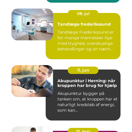
08. jul
Tandlæge frederikssund
Tandlæge Frederikssund er
for mange mennesker lige
med tryghed, overskuelige
behandlinger og en nærh...
11. jun
Akupunktur i Herning: når
kroppen har brug for hjælp
Akupunktur bygger på
tanken om, at kroppen har et
naturligt kredsløb af energi,
som kan...
31. maj