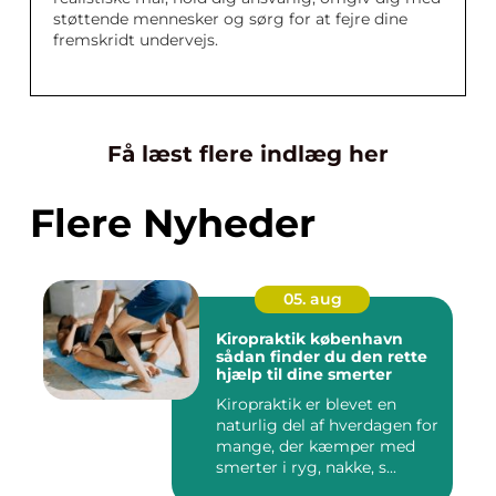
støttende mennesker og sørg for at fejre dine
fremskridt undervejs.
Få læst flere indlæg her
Flere Nyheder
05. aug
Kiropraktik københavn
sådan finder du den rette
hjælp til dine smerter
Kiropraktik er blevet en
naturlig del af hverdagen for
mange, der kæmper med
smerter i ryg, nakke, s...