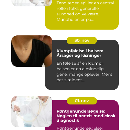
Tandlægen spiller en central
rolle i folks generelle
sundhed og velvære.
Mundhulen er po...
30. nov
Klumpfølelse i halsen:
Årsager og løsninger
En følelse af en klump i
halsen er en almindelig
gene, mange oplever. Mens
det sjældent...
01. nov
Røntgenundersøgelse:
Nøglen til præcis medicinsk
diagnostik
Røntgenundersøgelser