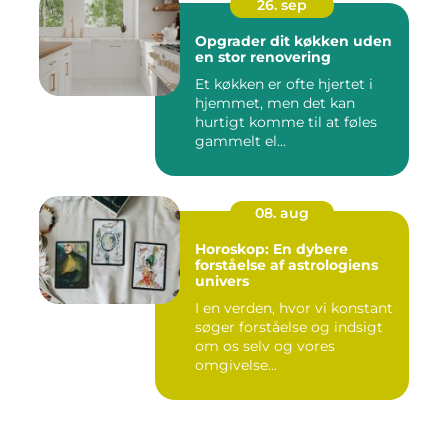
26. sep
Opgrader dit køkken uden
en stor renovering
Et køkken er ofte hjertet i
hjemmet, men det kan
hurtigt komme til at føles
gammelt el...
08. aug
Horoskop: En dybere
forståelse af astrologiens
univers
I en verden, hvor vi konstant
søger forståelse og indsigt
om os selv og vores
omgivelse...