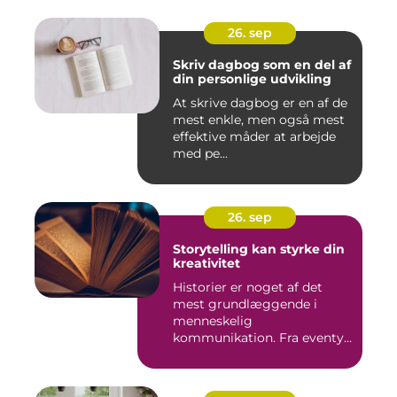
26. sep
Skriv dagbog som en del af
din personlige udvikling
At skrive dagbog er en af de
mest enkle, men også mest
effektive måder at arbejde
med pe...
26. sep
Storytelling kan styrke din
kreativitet
Historier er noget af det
mest grundlæggende i
menneskelig
kommunikation. Fra eventyr
ved lejr...