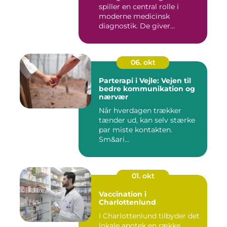
spiller en central rolle i
moderne medicinsk
diagnostik. De giver...
06. okt
Parterapi i Vejle: Vejen til
bedre kommunikation og
nærvær
Når hverdagen trækker
tænder ud, kan selv stærke
par miste kontakten.
Sm&ari...
01. okt
Vaccination i
Charlottenlund
I Charlottenlund tilbyder det
lokale apotek en række