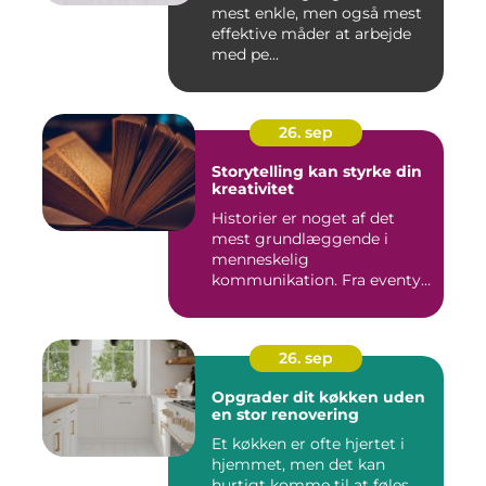
mest enkle, men også mest
effektive måder at arbejde
med pe...
26. sep
Storytelling kan styrke din
kreativitet
Historier er noget af det
mest grundlæggende i
menneskelig
kommunikation. Fra eventyr
ved lejr...
26. sep
Opgrader dit køkken uden
en stor renovering
Et køkken er ofte hjertet i
hjemmet, men det kan
hurtigt komme til at føles