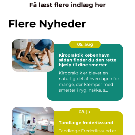
Få læst flere indlæg her
Flere Nyheder
05. aug
Kiropraktik københavn
sådan finder du den rette
hjælp til dine smerter
Kiropraktik er blevet en
naturlig del af hverdagen for
mange, der kæmper med
smerter i ryg, nakke, s...
08. jul
Tandlæge frederikssund
Tandlæge Frederikssund er