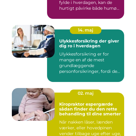
fylde i hverdagen, kan de
hurtigt påvirke både humø...
14. maj
Ulykkesforsikring der giver
dig ro i hverdagen
Ulykkesforsikring er for
mange en af de mest
grundlæggende
personforsikringer, fordi den
kan hjælpe ...
02. maj
Kiropraktor espergærde
sådan finder du den rette
behandling til dine smerter
Når nakken låser, lænden
værker, eller hovedpinen
vender tilbage uge efter uge,