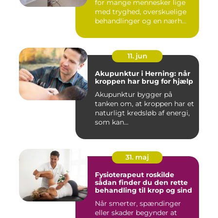
for mange mennesker lige
med tryghed, overskuelige
behandlinger og en nærh...
11. jun
Akupunktur i Herning: når
kroppen har brug for hjælp
Akupunktur bygger på
tanken om, at kroppen har et
naturligt kredsløb af energi,
som kan...
31. maj
Fysioterapeut roskilde
sådan finder du den rette
behandling til krop og sind
Når smerter, spændinger
eller skader begynder at