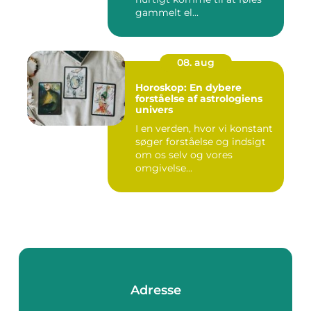
gammelt el...
08. aug
Horoskop: En dybere
forståelse af astrologiens
univers
I en verden, hvor vi konstant
søger forståelse og indsigt
om os selv og vores
omgivelse...
Adresse