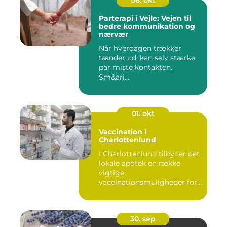
06. okt
Parterapi i Vejle: Vejen til
bedre kommunikation og
nærvær
Når hverdagen trækker
tænder ud, kan selv stærke
par miste kontakten.
Sm&ari...
01. okt
Vaccination i
Charlottenlund
I Charlottenlund tilbyder det
lokale apotek en række
vigtige
vaccinationsmuligheder for
b&arin...
30. sep