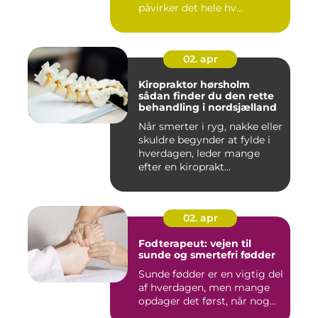
påvirker det hele hv...
02. apr
Kiropraktor hørsholm
sådan finder du den rette
behandling i nordsjælland
Når smerter i ryg, nakke eller
skuldre begynder at fylde i
hverdagen, leder mange
efter en kiroprakt...
02. apr
Fodterapeut: vejen til
sunde og smertefri fødder
Sunde fødder er en vigtig del
af hverdagen, men mange
opdager det først, når nog...