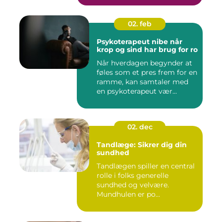
02. feb
Psykoterapeut nibe når
krop og sind har brug for ro
Når hverdagen begynder at
føles som et pres frem for en
ramme, kan samtaler med
en psykoterapeut vær...
02. dec
Tandlæge: Sikrer dig din
sundhed
Tandlægen spiller en central
rolle i folks generelle
sundhed og velvære.
Mundhulen er po...