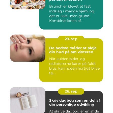
Brunch er blevet et fast
indslag i mange hjem, og
det er ikke uden grund.
Kombinationen af
morgenmad...
29. sep
De bedste måder at pleje
din hud på om vinteren
Når kulden bider, og
radiatorerne kører på fuldt
blus, kan huden hurtigt blive
t&...
26. sep
Skriv dagbog som en del af
din personlige udvikling
At skrive dagbog er en af de