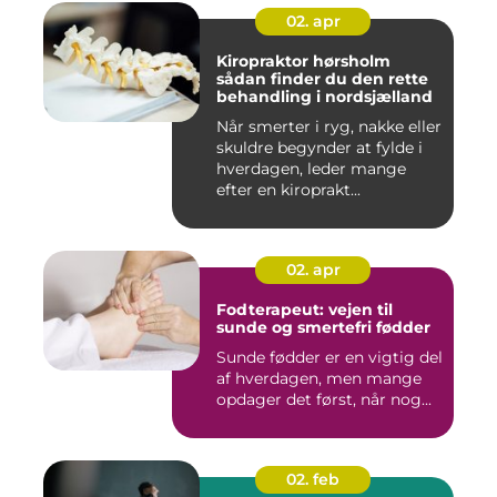
02. apr
Kiropraktor hørsholm
sådan finder du den rette
behandling i nordsjælland
Når smerter i ryg, nakke eller
skuldre begynder at fylde i
hverdagen, leder mange
efter en kiroprakt...
02. apr
Fodterapeut: vejen til
sunde og smertefri fødder
Sunde fødder er en vigtig del
af hverdagen, men mange
opdager det først, når nog...
02. feb