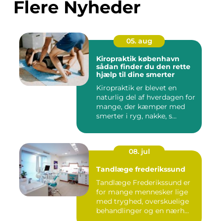
Flere Nyheder
05. aug
Kiropraktik københavn
sådan finder du den rette
hjælp til dine smerter
Kiropraktik er blevet en
naturlig del af hverdagen for
mange, der kæmper med
smerter i ryg, nakke, s...
08. jul
Tandlæge frederikssund
Tandlæge Frederikssund er
for mange mennesker lige
med tryghed, overskuelige
behandlinger og en nærh...