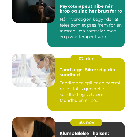
Psykoterapeut nibe når
krop og sind har brug for ro
Når hverdagen begynder at
føles som et pres frem for en
ramme, kan samtaler med
en psykoterapeut vær...
02. dec
Tandlæge: Sikrer dig din
sundhed
Tandlægen spiller en central
rolle i folks generelle
sundhed og velvære.
Mundhulen er po...
30. nov
Klumpfølelse i halsen: