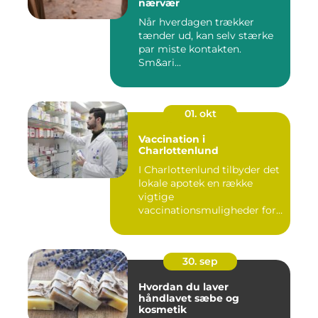
nærvær
Når hverdagen trækker
tænder ud, kan selv stærke
par miste kontakten.
Sm&ari...
01. okt
Vaccination i
Charlottenlund
I Charlottenlund tilbyder det
lokale apotek en række
vigtige
vaccinationsmuligheder for
b&arin...
30. sep
Hvordan du laver
håndlavet sæbe og
kosmetik