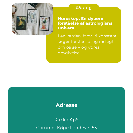
08. aug
Horoskop: En dybere
forståelse af astrologiens
univers
I en verden, hvor vi konstant
søger forståelse og indsigt
om os selv og vores
omgivelse...
Adresse