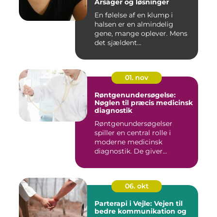
Årsager og løsninger
En følelse af en klump i
halsen er en almindelig
gene, mange oplever. Mens
det sjældent...
01. nov
Røntgenundersøgelse:
Nøglen til præcis medicinsk
diagnostik
Røntgenundersøgelser
spiller en central rolle i
moderne medicinsk
diagnostik. De giver...
06. okt
Parterapi i Vejle: Vejen til
bedre kommunikation og