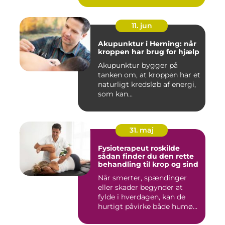
11. jun
Akupunktur i Herning: når
kroppen har brug for hjælp
Akupunktur bygger på
tanken om, at kroppen har et
naturligt kredsløb af energi,
som kan...
31. maj
Fysioterapeut roskilde
sådan finder du den rette
behandling til krop og sind
Når smerter, spændinger
eller skader begynder at
fylde i hverdagen, kan de
hurtigt påvirke både humø...