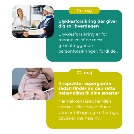
14. maj
Ulykkesforsikring der giver
dig ro i hverdagen
Ulykkesforsikring er for
mange en af de mest
grundlæggende
personforsikringer, fordi den
kan hjælpe ...
02. maj
Kiropraktor espergærde
sådan finder du den rette
behandling til dine smerter
Når nakken låser, lænden
værker, eller hovedpinen
vender tilbage uge efter uge,
påvirker det hele hv...