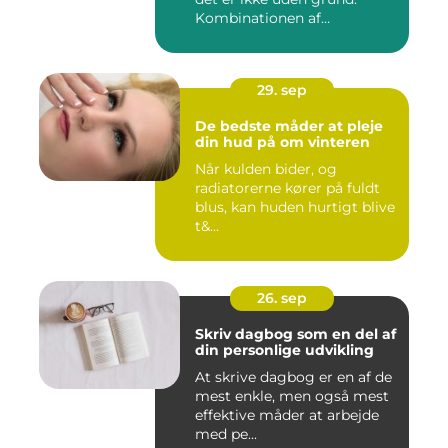
Kombinationen af
morgenmad...
29. sep
De bedste måder at pleje
din hud på om vinteren
Når kulden bider, og
radiatorerne kører på fuldt
blus, kan huden hurtigt blive
t&...
26. sep
Skriv dagbog som en del af
din personlige udvikling
At skrive dagbog er en af de
mest enkle, men også mest
effektive måder at arbejde
med pe...