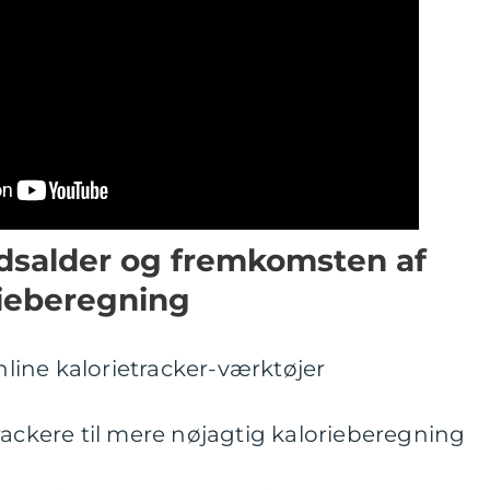
tidsalder og fremkomsten af
rieberegning
ine kalorietracker-værktøjer
rackere til mere nøjagtig kalorieberegning