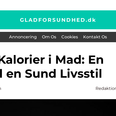
GLADFORSUNDHED.
dk
Annoncering
Om Os
Cookies
Kontakt Os
l en Sund Livsstil
n
Redaktio