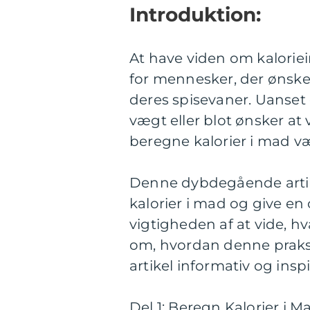
Introduktion:
At have viden om kaloriei
for mennesker, der ønske
deres spisevaner. Uanset
vægt eller blot ønsker at
beregne kalorier i mad væ
Denne dybdegående artike
kalorier i mad og give en
vigtigheden af at vide, hva
om, hvordan denne praksis
artikel informativ og insp
Del 1: Beregn Kalorier i M