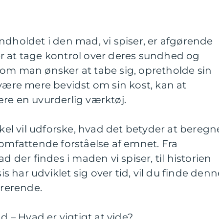
ndholdet i den mad, vi spiser, er afgørende
r at tage kontrol over deres sundhed og
 om man ønsker at tabe sig, opretholde sin
 være mere bevidst om sin kost, kan at
re en uvurderlig værktøj.
l vil udforske, hvad det betyder at beregn
 omfattende forståelse af emnet. Fra
d der findes i maden vi spiser, til historien
 har udviklet sig over tid, vil du finde denn
irerende.
ad – Hvad er vigtigt at vide?