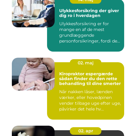
Ulykkesforsikring der giver
dig ro i hverdagen
Ulykkesforsikring er for
mange en af de mest
grundlæggende
personforsikringer, fordi den
kan hjælpe ...
02. maj
Kiropraktor espergærde
sådan finder du den rette
behandling til dine smerter
Når nakken låser, lænden
værker, eller hovedpinen
vender tilbage uge efter uge,
påvirker det hele hv...
02. apr