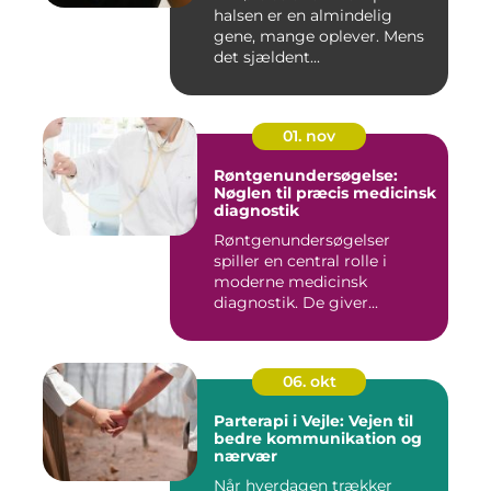
halsen er en almindelig
gene, mange oplever. Mens
det sjældent...
01. nov
Røntgenundersøgelse:
Nøglen til præcis medicinsk
diagnostik
Røntgenundersøgelser
spiller en central rolle i
moderne medicinsk
diagnostik. De giver...
06. okt
Parterapi i Vejle: Vejen til
bedre kommunikation og
nærvær
Når hverdagen trækker