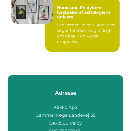
Horoskop: En dybere
forståelse af astrologiens
univers
I en verden, hvor vi konstant
søger forståelse og indsigt
om os selv og vores
omgivelse...
Adresse