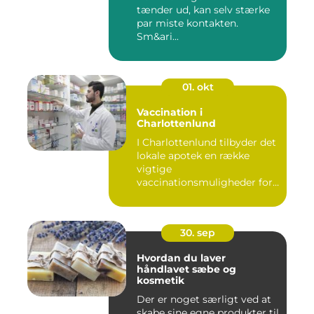
tænder ud, kan selv stærke
par miste kontakten.
Sm&ari...
01. okt
Vaccination i
Charlottenlund
I Charlottenlund tilbyder det
lokale apotek en række
vigtige
vaccinationsmuligheder for
b&arin...
30. sep
Hvordan du laver
håndlavet sæbe og
kosmetik
Der er noget særligt ved at
skabe sine egne produkter til