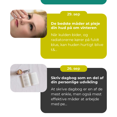
morgenmad...
29. sep
De bedste måder at pleje
din hud på om vinteren
Når kulden bider, og
radiatorerne kører på fuldt
blus, kan huden hurtigt blive
t&...
26. sep
Skriv dagbog som en del af
din personlige udvikling
At skrive dagbog er en af de
mest enkle, men også mest
effektive måder at arbejde
med pe...