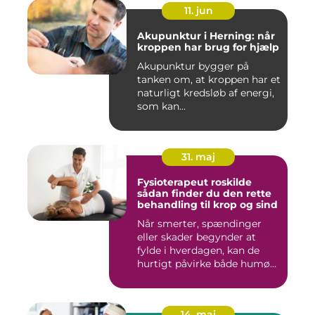
11. jun
Akupunktur i Herning: når
kroppen har brug for hjælp
Akupunktur bygger på
tanken om, at kroppen har et
naturligt kredsløb af energi,
som kan...
31. maj
Fysioterapeut roskilde
sådan finder du den rette
behandling til krop og sind
Når smerter, spændinger
eller skader begynder at
fylde i hverdagen, kan de
hurtigt påvirke både humø...
14. maj