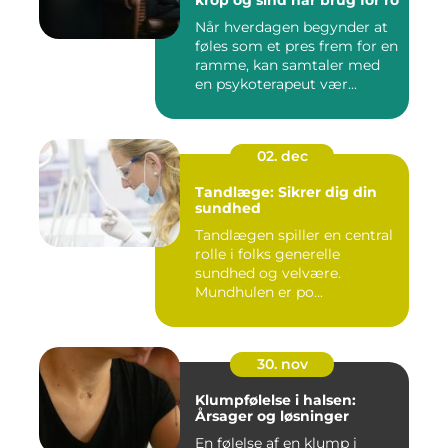
krop og sind har brug for ro
Når hverdagen begynder at
føles som et pres frem for en
ramme, kan samtaler med
en psykoterapeut vær...
02. dec
Tandlæge: Sikrer dig din
sundhed
Tandlægen spiller en central
rolle i folks generelle
sundhed og velvære.
Mundhulen er po...
30. nov
Klumpfølelse i halsen:
Årsager og løsninger
En følelse af en klump i