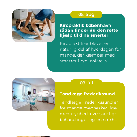
05. aug
Kiropraktik københavn
sådan finder du den rette
hjælp til dine smerter
Kiropraktik er blevet en
naturlig del af hverdagen for
mange, der kæmper med
smerter i ryg, nakke, s...
08. jul
Tandlæge frederikssund
Tandlæge Frederikssund er
for mange mennesker lige
med tryghed, overskuelige
behandlinger og en nærh...