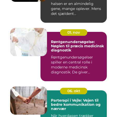
halsen er en almindelig
gene, mange oplever. Mens
det sjældent...
01. nov
Røntgenundersøgelse:
Nøglen til præcis medicinsk
diagnostik
Røntgenundersøgelser
spiller en central rolle i
moderne medicinsk
diagnostik. De giver...
06. okt
Parterapi i Vejle: Vejen til
bedre kommunikation og
nærvær
Når hverdagen trækker