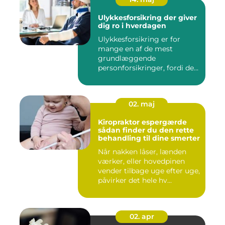
Ulykkesforsikring der giver
dig ro i hverdagen
Ulykkesforsikring er for
mange en af de mest
grundlæggende
personforsikringer, fordi den
kan hjælpe ...
02. maj
Kiropraktor espergærde
sådan finder du den rette
behandling til dine smerter
Når nakken låser, lænden
værker, eller hovedpinen
vender tilbage uge efter uge,
påvirker det hele hv...
02. apr