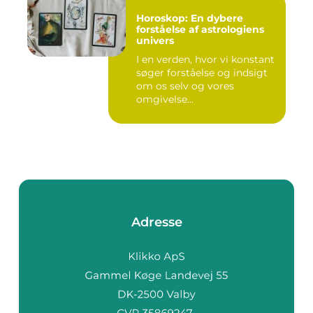
Horoskop: En dybere
forståelse af astrologiens
univers
I en verden, hvor vi konstant
søger forståelse og indsigt
om os selv og vores
omgivelse...
Adresse