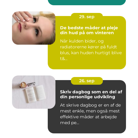
morgenmad...
29. sep
De bedste måder at pleje
din hud på om vinteren
Når kulden bider, og
radiatorerne kører på fuldt
blus, kan huden hurtigt blive
t&...
26. sep
Skriv dagbog som en del af
din personlige udvikling
At skrive dagbog er en af de
mest enkle, men også mest
effektive måder at arbejde
med pe...