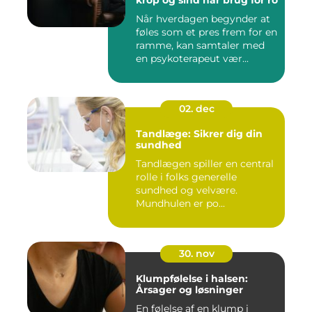
krop og sind har brug for ro
Når hverdagen begynder at
føles som et pres frem for en
ramme, kan samtaler med
en psykoterapeut vær...
02. dec
Tandlæge: Sikrer dig din
sundhed
Tandlægen spiller en central
rolle i folks generelle
sundhed og velvære.
Mundhulen er po...
30. nov
Klumpfølelse i halsen:
Årsager og løsninger
En følelse af en klump i