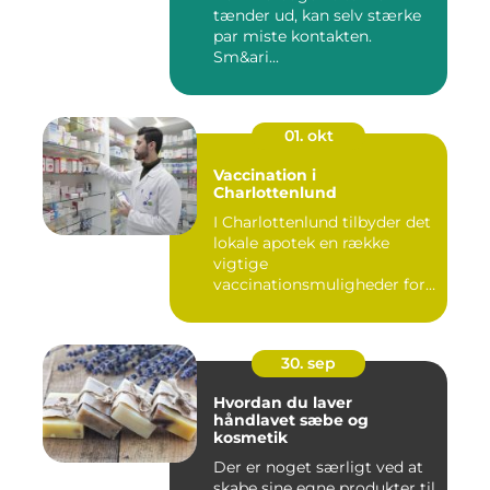
tænder ud, kan selv stærke
par miste kontakten.
Sm&ari...
01. okt
Vaccination i
Charlottenlund
I Charlottenlund tilbyder det
lokale apotek en række
vigtige
vaccinationsmuligheder for
b&arin...
30. sep
Hvordan du laver
håndlavet sæbe og
kosmetik
Der er noget særligt ved at
skabe sine egne produkter til