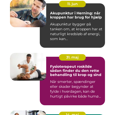
11. jun
Akupunktur i Herning: når
kroppen har brug for hjælp
Akupunktur bygger på
tanken om, at kroppen har et
naturligt kredsløb af energi,
som kan...
31. maj
Fysioterapeut roskilde
sådan finder du den rette
behandling til krop og sind
Når smerter, spændinger
eller skader begynder at
fylde i hverdagen, kan de
hurtigt påvirke både humø...
14. maj