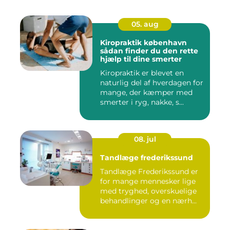
05. aug
Kiropraktik københavn
sådan finder du den rette
hjælp til dine smerter
Kiropraktik er blevet en
naturlig del af hverdagen for
mange, der kæmper med
smerter i ryg, nakke, s...
08. jul
Tandlæge frederikssund
Tandlæge Frederikssund er
for mange mennesker lige
med tryghed, overskuelige
behandlinger og en nærh...