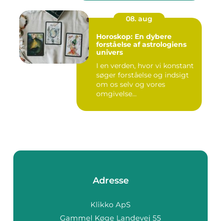
08. aug
Horoskop: En dybere
forståelse af astrologiens
univers
I en verden, hvor vi konstant
søger forståelse og indsigt
om os selv og vores
omgivelse...
Adresse