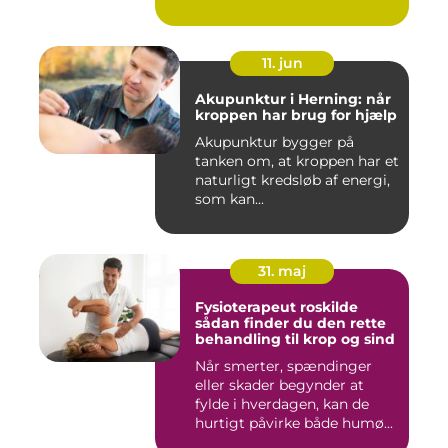
11. jun
Akupunktur i Herning: når
kroppen har brug for hjælp
Akupunktur bygger på
tanken om, at kroppen har et
naturligt kredsløb af energi,
som kan...
31. maj
Fysioterapeut roskilde
sådan finder du den rette
behandling til krop og sind
Når smerter, spændinger
eller skader begynder at
fylde i hverdagen, kan de
hurtigt påvirke både humø...