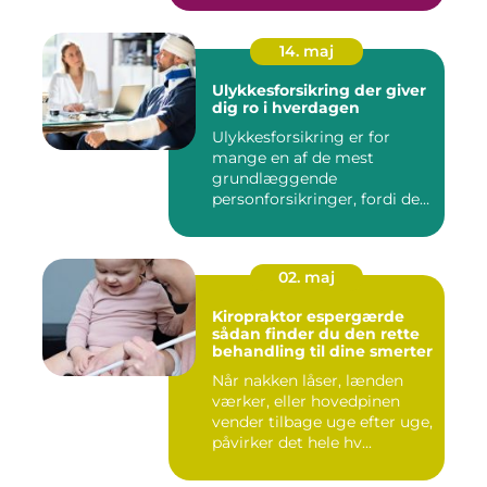
14. maj
Ulykkesforsikring der giver
dig ro i hverdagen
Ulykkesforsikring er for
mange en af de mest
grundlæggende
personforsikringer, fordi den
kan hjælpe ...
02. maj
Kiropraktor espergærde
sådan finder du den rette
behandling til dine smerter
Når nakken låser, lænden
værker, eller hovedpinen
vender tilbage uge efter uge,
påvirker det hele hv...