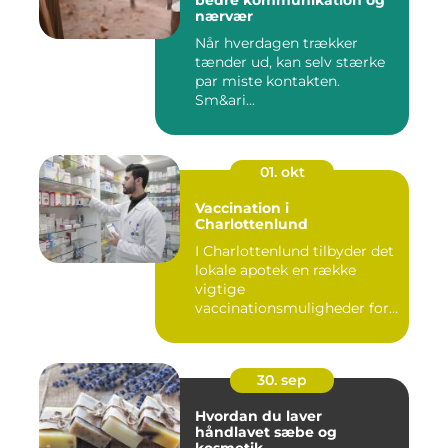
bedre kommunikation og
nærvær
Når hverdagen trækker
tænder ud, kan selv stærke
par miste kontakten.
Sm&ari...
01. okt
Vaccination i
Charlottenlund
I Charlottenlund tilbyder det
lokale apotek en række
vigtige
vaccinationsmuligheder for
b&arin...
30. sep
Hvordan du laver
håndlavet sæbe og