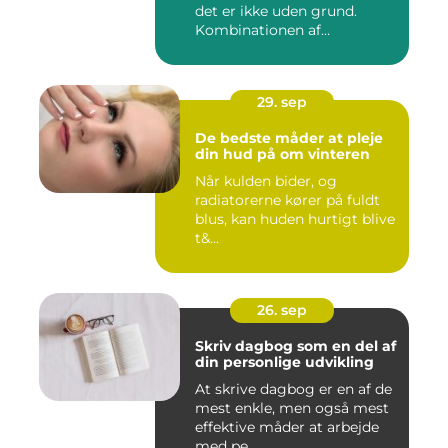
det er ikke uden grund.
Kombinationen af
morgenmad...
29. sep
De bedste måder at pleje
din hud på om vinteren
Når kulden bider, og
radiatorerne kører på fuldt
blus, kan huden hurtigt blive
t&...
26. sep
Skriv dagbog som en del af
din personlige udvikling
At skrive dagbog er en af de
mest enkle, men også mest
effektive måder at arbejde
med pe...