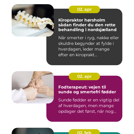
02. apr
Kiropraktor hørsholm
sådan finder du den rette
behandling i nordsjælland
Når smerter i ryg, nakke eller
skuldre begynder at fylde i
hverdagen, leder mange
efter en kiroprakt...
02. apr
Fodterapeut: vejen til
sunde og smertefri fødder
Sunde fødder er en vigtig del
af hverdagen, men mange
opdager det først, når nog...
02. feb