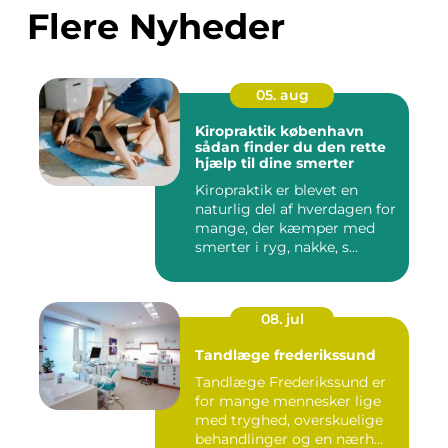
Flere Nyheder
05. aug
Kiropraktik københavn
sådan finder du den rette
hjælp til dine smerter
Kiropraktik er blevet en
naturlig del af hverdagen for
mange, der kæmper med
smerter i ryg, nakke, s...
08. jul
Tandlæge frederikssund
Tandlæge Frederikssund er
for mange mennesker lige
med tryghed, overskuelige
behandlinger og en nærh...