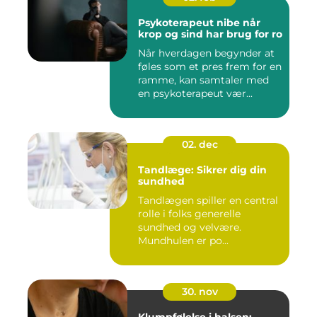
Psykoterapeut nibe når
krop og sind har brug for ro
Når hverdagen begynder at
føles som et pres frem for en
ramme, kan samtaler med
en psykoterapeut vær...
02. dec
Tandlæge: Sikrer dig din
sundhed
Tandlægen spiller en central
rolle i folks generelle
sundhed og velvære.
Mundhulen er po...
30. nov