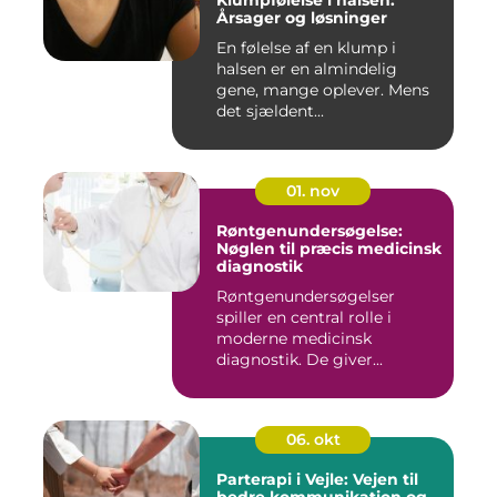
Klumpfølelse i halsen:
Årsager og løsninger
En følelse af en klump i
halsen er en almindelig
gene, mange oplever. Mens
det sjældent...
01. nov
Røntgenundersøgelse:
Nøglen til præcis medicinsk
diagnostik
Røntgenundersøgelser
spiller en central rolle i
moderne medicinsk
diagnostik. De giver...
06. okt
Parterapi i Vejle: Vejen til